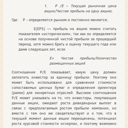
1. Р /Е – Текущая рыночная цена
акции/
Чистая прибыль на одну акцию,
Где: Р
-
определяется рынком и постоянно меняется;
Е(EPS) — прибыль на акцию можно считать
показателем «историческим», так как он определяется
на основе полученной чистой прибыли за прошедший
период, хотя можно брать и оценку текущего года или
даже следующих лет, если
Е= Чистая прибыль/Количество
размещенных акций
Соотношение Р/Е показывает, какую цену должен
заплатить инвес­тор за единицу прибыли. Поэтому оно
может быть использовано для сравнения стоимости
сопоставимых ценных бумаг и определения ори­ентира
(рамок) для конкретных отраслей. Высокое соотношение
P/E может указывать на то, что инвесторы, покупающие
данные акции, ожидают роста дивидендных выплат в
связи с предполагаемым ростом прибыли компании, но
вместе с тем оно же свидетельствует и о том, что в
текущий момент данные акции переоценены, потенциал
роста курсо­вой стоимости исчерпан, и поэтому возможно