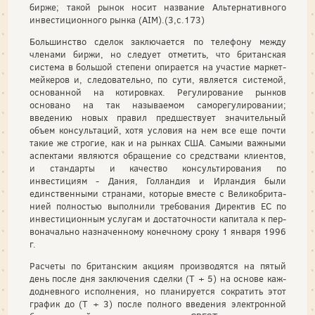
бирже; такой рынок носит название Альтернативного
инвестиционного рынка (AIM).(3,с.173)
Большинство сделок заключается по телефону между
членами биржи, но следует отметить, что британская
систе­ма в большой степени опирается на участие маркет-
мейкеров и, следовательно, по сути, является системой,
основан­ной на котировках. Регулирование рынков
основано на так называемом саморегулировании;
введению новых правил предшеству­ет значительный
объем консультаций, хотя условия на нем все еще почти
такие же строгие, как и на рынках США. Самыми важными
аспектами являются обращение со сред­ствами клиентов,
и стандарты и качество консультирова­ния по
инвестициям - Дания, Голландия и Ирландия были
единственными странами, которые вместе с Великобрита­
нией полностью выполнили требования Директив ЕС по
инвестиционным услугам и достаточности капитала к пер­
воначально назначенному конечному сроку 1 января 1996
г.
Расчеты по британским акциям производятся на пятый
день после дня заключения сделки (Т + 5) на основе каж­
додневного исполнения, но планируется сократить этот
гра­фик до (Т + 3) после полного введения электронной