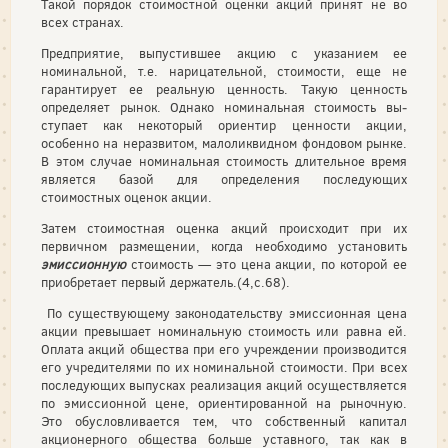
Такой порядок стоимостной оценки акций принят не во
всех стра­нах.
Предприятие, выпустившее акцию с указанием ее
номинальной, т.е. нарицательной, стоимости, еще не
гарантирует ее реальную ценность. Такую ценность
определяет рынок. Однако номинальная стоимость вы­
ступает как некоторый ориентир ценности акции,
особенно на неразви­том, малоликвидном фондовом рынке.
В этом случае номинальная сто­имость длительное время
является базой для определения последующих
стоимостных оценок акции.
Затем стоимостная оценка акций происходит при их
первичном раз­мещении, когда необходимо установить
эмиссионную
стоимость — это цена акции, по которой ее
приобретает первый держатель.(4,с.68).
По суще­ствующему законодательству эмиссионная цена
акции превышает но­минальную стоимость или равна ей.
Оплата акций общества при его учреждении производится
его учредителями по их номинальной сто­имости. При всех
последующих выпусках реализация акций осуще­ствляется
по эмиссионной цене, ориентированной на рыночную.
Это обусловливается тем, что собственный капитал
акционерного обще­ства больше уставного, так как в