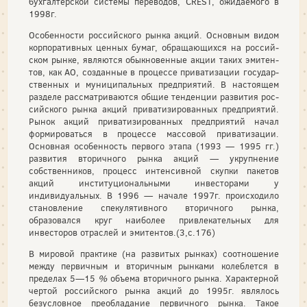
бухгал­терской системы переводов, CREST, ожидаемого в
1998г.
Особенности российского рынка акций. Основным видом
корпоративных ценных бумаг, обращающихся на россий­
ском рынке, являются обыкновенные акции таких эмитен­
тов, как АО, созданные в процессе приватизации государ­
ственных и муниципальных предприятий. В настоящем
разделе рассматриваются общие тенденции развития рос­
сийского рынка акций приватизированных предприятий.
Рынок акций приватизированных предприятий начал
формироваться в процессе массовой приватизации.
Основ­ная особенность первого этапа (1993 — 1995 гг.)
развития вторичного рынка акций — укрупнение
собственников, процесс интенсивной скупки пакетов
акций институцио­нальными инвесторами у
индивидуальных. В 1996 — нача­ле 1997г. происходило
становление спекулятивного вторич­ного рынка,
образовался круг наиболее привлекательных для
инвесторов отраслей и эмитентов.(3,с.176)
В мировой практике (на развитых рынках) соотноше­ние
между первичным и вторичным рынками колеблется в
пределах 5—15
%
объема вторичного рынка. Характерной
чертой российского рынка акций до 1995г. являлось
безус­ловное преобладание первичного рынка. Такое