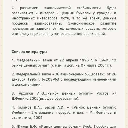
С развитием экономической стабильности будет
развиваться и интерес к ценным бумагам у граждан и
иностранных инвесторов. Хотя, в то же время, данные
процессы взаимосвязаны. Экономическое развитие
предприятий зависит от тех денежных средств, которые
они смогут привлечь путем размещения своих акций.
Список литературы
1. Федеральный закон от 22 апреля 1996 г. N 39-ФЗ "О
рынке ценных бумаг" (с изм. и доп. на 07 марта 2004г.).
2. Федеральный закон «Об акционерных обществах» от 26
декабря 1995 г. №203-ФЗ с последующими изменениями
и дополнениями.
3. Архипов А.Ю.»Рынок ценных бумаг»- Ростов н/
Д:Феникс,2005(высшее образование).
4. Галанов В.А., Басов А.И. – «Рынок ценных бумаг»:
Учебник – 2-е издание, перераб. и доп. – М.: Финансы и
статистика, 2005
5. Жуков Е.Ф. «Рынок ценных бумаг» Учеб. Пособие для