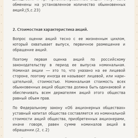
обменены на установленное количество обыкновенных
акций;(5,с.23)
2. Стоимостная характеристика акций.
Вопрос оценки акций тесно c ее жизненным цик­лом,
который охватывает выпуск, первичное размещение и
обращение акций.
Поэтому первая оценка акций по российскому
законодательству в период ее выпуска номинальная
.
Номинал акции — это то, что указано на ее лицевой
стороне, поэтому иногда ее называют лицевой, или нари­
цательной, стоимостью. Номинальная стоимость всех
обыкновенных акций общества должна быть одинаковой и
обеспечивать всем держате­лям акций этого общества
равный объем прав.
По Федеральному закону «Об акционерных обществах»
уставный ка­питал общества составляется из номинальной
стоимости акций обще­ства, приобретенных акционерами,
иначе говоря, равен сумме номина­лов акций в
обращении.(2, с.2)