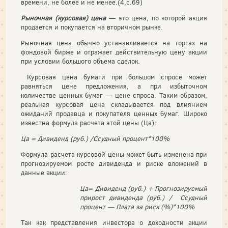
времени, не более и не менее.(4,с.69)
Рыночная (курсовая) цена
— это цена, по которой акция
продается и покупается на вторичном рынке.
Рыночная цена обычно устанавливается на торгах на
фондовой бирже и отражает действительную цену акции
при условии большого объема сделок.
Кур­совая цена бумаги при большом спросе может
равняться цене предложе­ния, а при избыточном
количестве ценных бумаг — цене спроса. Таким образом,
реальная курсовая цена складывается под влиянием
ожиданий продавца и покупателя ценных бумаг. Широко
известна формула рас­чета этой цены (Ца)
:
Ца = Дивиденд (руб.) /Ссудный процент*100%
Формула расчета курсовой цены может быть изменена при
прогно­зируемом росте дивиденда и риске вложений в
данные акции:
Ца= Дивиденд (руб.) + Прогнозируемый
прирост дивиденда (руб.) /
Ссудный
процент — Плата за риск (%)*100%
Так как представления инвестора о доходности акции