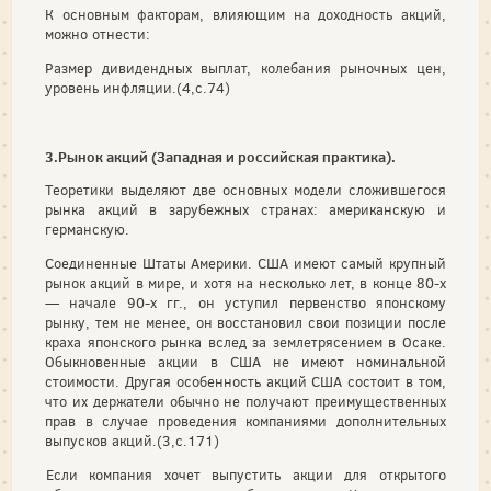
К основным факторам, влияющим на доходность акций,
можно отнести:
Размер дивидендных выплат, колебания рыночных цен,
уровень инфляции.(4,с.74)
3.Рынок акций (Западная и российская практика).
Теоретики выделяют две основных модели сложивше­гося
рынка акций в зарубежных странах: американскую и
германскую.
Соединенные Штаты Америки. США имеют самый круп­ный
рынок акций в мире, и хотя на несколько лет, в кон­це 80-х
— начале 90-х гг., он уступил первенство японско­му
рынку, тем не менее, он восстановил свои позиции после
краха японского рынка вслед за землетрясением в Осаке.
Обыкновенные акции в США не имеют номинальной
стоимости. Другая особен­ность акций США состоит в том,
что их держатели обыч­но не получают преимущественных
прав в случае прове­дения компаниями дополнительных
выпусков акций.(3,с.171)
Если компания хочет выпустить акции для открытого