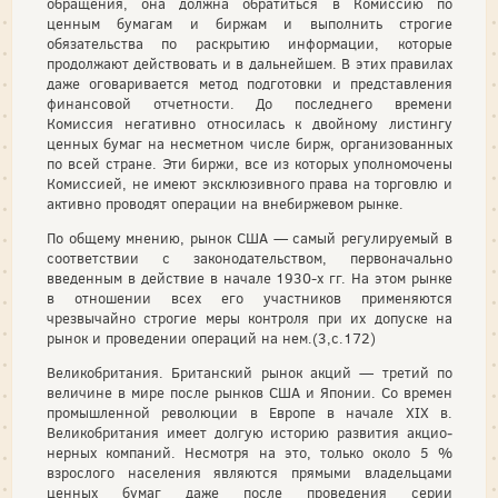
обращения, она должна обратиться в Комиссию по
ценным бумагам и биржам и выполнить строгие
обязательства по раскрытию информации, которые
продолжают дей­ствовать и в дальнейшем. В этих правилах
даже оговари­вается метод подготовки и представления
финансовой отчетности. До последнего времени
Комиссия негативно относилась к двойному листингу
ценных бумаг на несмет­ном числе бирж, организованных
по всей стране. Эти бир­жи, все из которых уполномочены
Комиссией, не имеют эксклюзивного права на торговлю и
активно проводят опе­рации на внебиржевом рынке.
По общему мнению, рынок США — самый регулируе­мый в
соответствии с законодательством, первоначально
введенным в действие в начале 1930-х гг. На этом рынке
в отношении всех его участников применяются
чрезвычай­но строгие меры контроля при их допуске на
рынок и про­ведении операций на нем.(3,с.172)
Великобритания. Британский рынок акций — третий по
величине в мире после рынков США и Японии. Со вре­мен
промышленной революции в Европе в начале XIX в.
Великобритания имеет долгую историю развития акцио­
нерных компаний. Несмотря на это, только около 5 %
взрослого населения являются прямыми владельцами
цен­ных бумаг даже после проведения серии