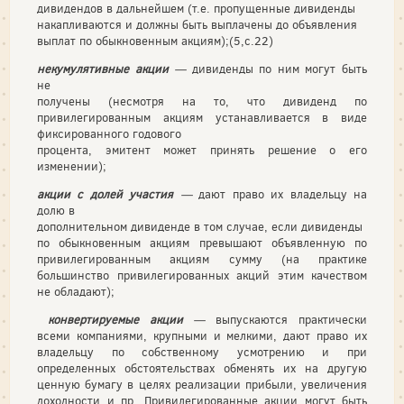
дивидендов в дальнейшем (т.е. пропущенные дивиденды
накапливаются и должны быть выплачены до объявления
выплат по обыкновенным акциям);(5,с.22)
некумулятивные акции
—
дивиденды по ним могут быть
не
получены (несмотря на то, что дивиденд по
привилегирован­ным акциям устанавливается в виде
фиксированного годового
процента, эмитент может принять решение о его
изменении);
акции с долей участия
—
дают право их владельцу на
долю в
дополнительном дивиденде в том случае, если дивиденды
по обыкновенным акциям превышают объявленную по
привилегированным акциям сумму (на практике
большинство при­вилегированных акций этим качеством
не обладают);
конвертируемые акции
—
выпускаются практически
всеми ком­паниями, крупными и мелкими, дают право их
владельцу по собственному усмотрению и при
определенных обстоя­тельствах обменять их на другую
ценную бумагу в целях ре­ализации прибыли, увеличения
доходности и пр. Привиле­гированные акции могут быть