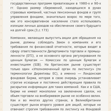
государственных программ приватизации в 1980-х и 90-х
гг. Однако размер сбережений, находящихся в руках
страховых компаний, ча­стных пенсионных фондов и групп
управления фондами, значительно возрос по мере того,
как это консервативное население стало использовать
излишки личных доходов на обеспечение своего будущего
на долгий срок.(3,с.173)
Компании, желающие выпустить акции для обращения на
рынке, должны соблюдать Закон о компаниях и его
требования по финансовой отчетности, которые входят в
сферу ответственности Департамента торговли и промыш­
ленности (DTI), а не основного органа регулирования по
ценным бумагам — Комиссии по ценным бумагам и
инвестициям (SIB). На британском рынке существует
только один «Уполномоченный орган по листингу» (по
терминологии Директивы ЕС), а именно — Лондонская
фондовая биржа, которая в свою очередь устанавливает
строгие исходные и постоянно действующие правила по
раскрытию информации для таких компаний. Как и в США,
биржи не имеют монополии на заключение сделок, но
объем торговли на внебиржевом рынке не особенно велик.
Как и во многих других странах, в Великобритании
существует рынок второго уровня для акций, которые не
отвечают строгим требованиям по листингу на Фондовой