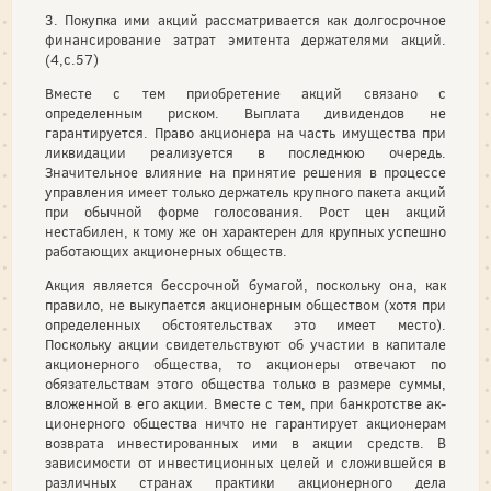
3. Покупка ими акций рассматривается как долгосрочное
финансирование затрат эмитента держателями акций.
(4,с.57)
Вместе с тем приобретение акций связано с
определенным риском. Выплата дивидендов не
гарантируется. Право акционера на часть имущества при
ликвидации реализуется в последнюю очередь.
Значительное влияние на принятие решения в процессе
управления имеет только держатель крупного пакета акций
при обычной форме голосования. Рост цен акций
нестабилен, к тому же он характерен для крупных успешно
работающих акционерных обществ.
Акция является бессрочной бумагой, поскольку она, как
прави­ло, не выкупается акционерным обществом (хотя при
определен­ных обстоятельствах это имеет место).
Поскольку акции свидетель­ствуют об участии в капитале
акционерного общества, то акционе­ры отвечают по
обязательствам этого общества только в размере суммы,
вложенной в его акции. Вместе с тем, при банкротстве ак­
ционерного общества ничто не гарантирует акционерам
возврата инвестированных ими в акции средств. В
зависимости от инвести­ционных целей и сложившейся в
различных странах практики ак­ционерного дела