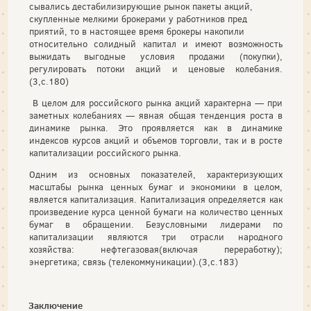
сывались дестабилизирующие рынок пакеты акций,
скупленные мелкими брокерами у работников пред­
приятий, то в настоящее время брокеры накопили
относительно солидный капитал и имеют возмож­ность
выжидать выгодные условия продажи (покупки),
регулировать потоки акций и ценовые колеба­ния.
(3,с.180)
В целом для российского рынка акций характерна — при
заметных колебаниях — явная общая тенденция рос­та в
динамике рынка. Это проявляется как в динамике
индексов курсов акций и объемов торговли, так и в росте
капитализации российского рынка.
Одним из основных показателей, характеризующих
масштабы рынка ценных бумаг и экономики в целом,
является капитализация. Капитализация определяется как
произведение курса ценной бумаги на количество ценных
бумаг в обращении. Безусловными лидерами по
капитализации являются три отрасли народного
хозяйства: нефтегазовая(включая переработку);
энергетика; связь (телекоммуникации).(3,с.183)
Заключение