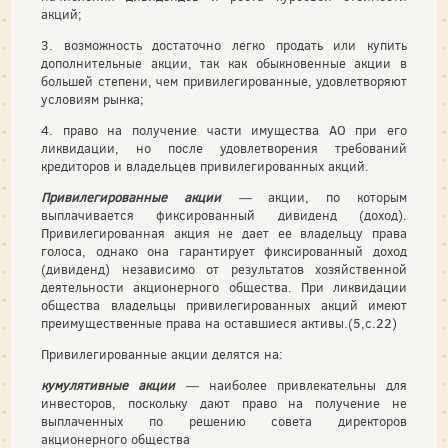
акций;
3. возможность достаточно легко продать или купить
дополнительные акции, так как обыкновенные акции в
большей степени, чем привилегированные, удовлетворяют
условиям рынка;
4. право на получение части имущества АО при его
ликвидации, но после удовлетворения требований
кредиторов и владельцев привилегированных акций.
Привилегированные акции
—
акции, по которым
выплачивается фиксированный дивиденд (доход).
Привилегированная акция не дает ее владельцу права
голоса, однако она гарантирует фиксиро­ванный доход
(дивиденд) независимо от результатов хозяйствен­ной
деятельности акционерного общества. При ликвидации
об­щества владельцы привилегированных акций имеют
преимуще­ственные права на оставшиеся активы.(5,с.22)
Привилегированные акции делятся на:
кумулятивные акции
—
наиболее привлекательны для
инвесторов, поскольку дают право на получение не
выплачен­ных по решению совета директоров
акционерного общества