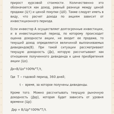
прирост курсовой стоимости. Количественно это
обозначается как доход, равный разнице между ценой
продажи (Ц1) и ценой покупки (Ц0). Также следует иметь в
виду, что расчет дохода по акциям зависит от
инвестиционного периода.
Если инвестор А осуществляет долгосрочные инвестиции,
и в инвестиционный период, по которому происходит
оценка доходности акции, не входит ее продажа, то
текущий доход определяется величиной выплачиваемых
дивидендов(В). При такой ситуации рассматривают
текущую доходность (Дх), которую рассчитывают как
отношение полученного дивиденда к цене приобретения
акции (Цо).
Дх=В/Цо*100%*Т/t,
Где Т – годовой период, 360 дней;
t - время, за которое получены дивиденды.
Кроме того. Можно рассчитывать текущую рыночную
доходность (Дхр), которая будет зависеть от уровня
времени (Цр):
Дхр = В/Цр*100%*Т/t.