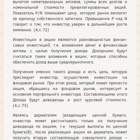
вычетом нематериальных активов, суммы всех долгов и
номинальной стоимости привилегированных акций.
Показатель Р/N показывает цену, которую рынок заплатит
за единицу собственного капитала. Превышение Р над N
говорит о том, что инвестор уверен в дальнейшем росте
компании. (4,с.72)
Инвестиции в акции являются разновидностью финан­
совых инвестиций, т.е. вложением денег в финансовые
активы с целью получения дохода. Доходными будут
считаться такие вложения в ак­ции, которые способны
обеспечить доход выше среднерыночного.
Получение именно такого дохода и есть цель, которую
преследует инвестор, осуществляя инвестиции на
фондовом рынке. При этом до­ход, который может принести
акция, обращаясь на фондовом рынке, ин­тересует в
основном портфельного инвестора. Составляющими этого
Дохода будут дивиденды и рост курсовой стоимости.
(4,с.73)
Являясь держателем (владельцем ценной бумаги,
инвестор может рассчитывать только на получение
дивиденда по акциям, т.е. текущие выплаты по ценной
бумаге(В). после реализации акции ее держатель может
получить вторую составляющую совокупного дохода –