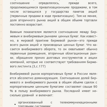
соотношение определялось, прежде всего,
продолжающимися прива­тизационными продажами, в том
числе остающихся у го­сударства пакетов акций
(первичные продажи в ходе при­ватизации). Тем не менее,
доля вторичного рынка акций в общем объеме торговли
постоянно возрастает.
Важным показателем является соотношение между бир­
жевым и внебиржевым рынками ценных бумаг. Как извест­
но, в мировой практике биржевой рынок—это прежде
всего рынок акций и производных ценных бумаг. Что ка­
сается внебиржевого оборота, то он охватывает обычно
первичные размещения, вторичные облигационные рын­
ки, обращение прочих долговых инструментов и акции
компаний, которые не соответствуют требованиям бирже­
вого листинга.(3,с.177)
Внебиржевой рынок корпоративных бумаг в России явля­
ется абсолютно доминирующим. Соотношение долей бир­
жевого и внебиржевого рынков в общем объеме сделок с
корпоративными ценными бумагами составляет свыше 90
% в пользу внебиржевого рынка. Последний имеет не­
сколько уровней и включает:
организованный с телекоммуникационными
торговыми системами;