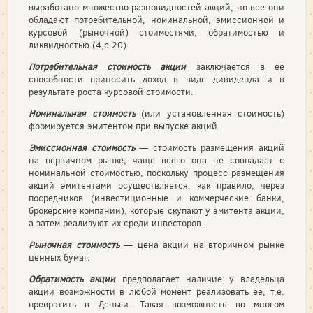
выработано множество разновидностей акций, но все они
обладают потребительной, номинальной, эмиссионной и
курсовой (рыночной) стоимостями, обратимостью и
ликвидностью.(4,с.20)
Потребительная стоимость акции
заключается в ее
способно­сти приносить доход в виде дивиденда и в
результате роста курсо­вой стоимости.
Номинальная стоимость
(или установленная стоимость)
фор­мируется эмитентом при выпуске акций.
Эмиссионная стоимость
— стоимость размещения акций
на первичном рынке; чаще всего она не совпадает с
номинальной стоимостью, поскольку процесс размещения
акций эмитентами осуществляется, как правило, через
посредников (инвестицион­ные и коммерческие банки,
брокерские компании), которые ску­пают у эмитента акции,
а затем реализуют их среди инвесторов.
Рыночная стоимость
— цена акции на вторичном рынке
цен­ных бумаг.
Обратимость акции
предполагает наличие у владельца
акции возможности в любой момент реализовать ее, т.е.
превратить в Деньги. Такая возможность во многом