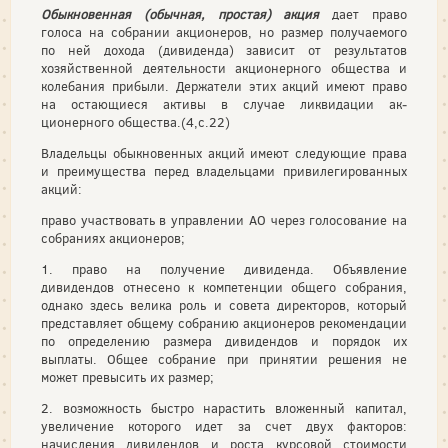
Обыкновенная (обычная, простая) акция
дает право
голоса на собрании акционеров, но размер получаемого
по ней дохода (ди­виденда) зависит от результатов
хозяйственной деятельности ак­ционерного общества и
колебания прибыли. Держатели этих ак­ций имеют право
на остающиеся активы в случае ликвидации ак­
ционерного общества.(4,с.22)
Владельцы обыкновенных акций имеют следующие права
и преимущества перед владельцами привилегированных
акций:
право участвовать в управлении АО через голосование на
собраниях акционеров;
1. право на получение дивиденда. Объявление
дивидендов отнесено к компетенции общего собрания,
однако здесь велика роль и совета директоров, который
представляет общему собранию акционеров рекомендации
по определению размера дивидендов и порядок их
выплаты. Общее собрание при принятии решения не
может превысить их размер;
2. возможность быстро нарастить вложенный капитал,
увеличение которого идет за счет двух факторов:
начисления дивидендов и роста курсовой стоимости