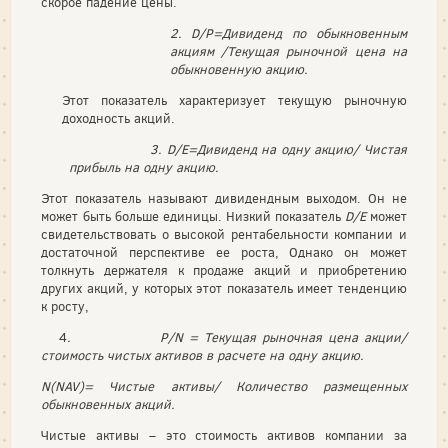
скорое падение цены.
2.
D
/
P
=Дивиденд по обыкновенным
акциям /
Текущая рыночной цена на
обыкновенную акцию.
Этот показатель характеризует текущую рыночную
доходность акций.
3.
D
/
E
=Дивиденд на одну акцию/ Ч
истая
прибыль на одну акцию.
Этот показатель называют дивидендным выходом. Он не
может быть больше единицы. Низкий показатель
D
/
E
может
свидетельствовать о высокой рентабельности компании и
достаточной перспективе ее роста, Однако он может
толкнуть держателя к продаже акций и приобретению
других акций, у которых этот показатель имеет тенденцию
к росту,
4
. Р/
N
= Текущая рыночная цена акции/
стоимость чистых активов в расчете на одну акцию.
N
(
NAV
)= Чистые активы/ Количество размещенных
обыкновенных акций.
Чистые активы – это стоимость активов компании за