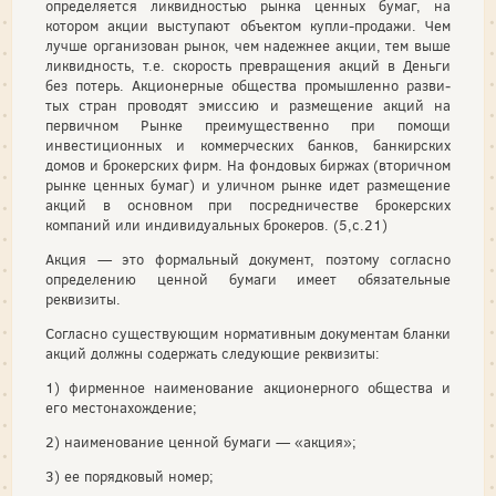
определяется ликвиднос­тью рынка ценных бумаг, на
котором акции выступают объектом купли-продажи. Чем
лучше организован рынок, чем надежнее акции, тем выше
ликвидность, т.е. скорость превращения акций в Деньги
без потерь. Акционерные общества промышленно разви­
тых стран проводят эмиссию и размещение акций на
первичном Рынке преимущественно при помощи
инвестиционных и коммер­ческих банков, банкирских
домов и брокерских фирм. На фондо­вых биржах (вторичном
рынке ценных бумаг) и уличном рынке идет размещение
акций в основном при посредничестве брокер­ских
компаний или индивидуальных брокеров. (5,с.21)
Акция — это формальный документ, поэтому согласно
определению ценной бумаги имеет обязательные
реквизиты.
Согласно существующим нормативным документам бланки
акций должны содержать следующие реквизиты:
1) фирменное наименование акционерного общества и
его местонахождение;
2) наименование ценной бумаги — «акция»;
3) ее порядковый номер;