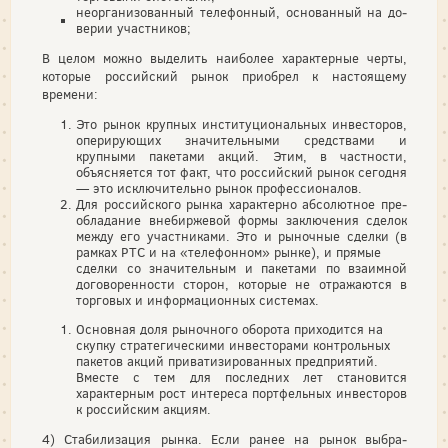
неорганизованный телефонный, основанный на до­
верии участников;
В целом можно выделить наиболее характерные черты,
которые российский рынок приобрел к настоящему
времени:
Это рынок крупных институциональных инвесторов,
оперирующих значительными средствами и
крупными пакетами акций. Этим, в частности,
объясняется тот факт, что российский рынок се­годня
— это исключительно рынок профессионалов.
Для российского рынка характерно абсолютное пре­
обладание внебиржевой формы заключения сделок
между его участниками. Это и рыночные сделки (в
рамках РТС и на «телефонном» рынке), и прямые
сделки со значительным и пакетами по взаимной
договоренности сторон, которые не отражаются в
торговых и информационных системах.
Основная доля рыночного оборота приходится на
скупку стратегическими инвесторами контрольных
пакетов акций приватизированных предприятий.
Вместе с тем для последних лет становится
характер­ным рост интереса портфельных инвесторов
к рос­сийским акциям.
4) Стабилизация рынка. Если ранее на рынок выбра­