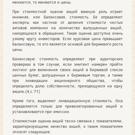
меняются, то меняются и цены.
При стоимостной оценке акций важную роль играет
книжная, или балансовая, стоимость. Ее определяют
эксперты как частное от деления стоимости чистых
активов компании на количество выпущенных ак­ций,
находящихся в обращении. Такая оценка доступна очень
узкому кругу инвесторов. Если курсовая цена превышает
балансовую, то это является основой для биржевого роста
цены.
Балансовую стоимость определяют при аудиторских
проверках в том случае, если эмитент намерен пройти
листинг для включения своих ак­ций в биржевой список
ценных бумаг, допущенных к биржевым торгам, а также
при ликвидации акционерного общества, чтобы
определить долю собственности, приходящуюся на одну
акцию.(4,с.71)
Кроме того, выделяют ликвидационную стоимость. Она
опреде­ляется только для привилегированных акций и
устанавливается при эмиссии.
Стоимостная оценка акций тесно связана с показателями,
характе­ризующими качество акций; к таким показателям
относят следующие: