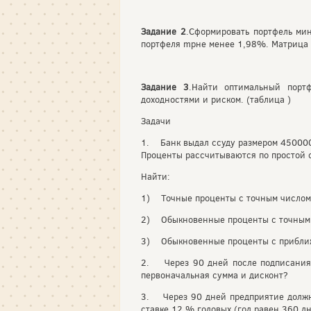
Задание 2
.Сформировать портфель м
портфеля mpне менее 1,98%. Матрица
Задание 3
.Найти оптимальный порт
доходностями и риском. (таблица )
Задачи
1. Банк выдал ссуду размером 4500000
Проценты рассчитываются по простой 
Найти:
1) Точные проценты с точным числом
2) Обыкновенные проценты с точным 
3) Обыкновенные проценты с прибли
2. Через 90 дней после подписания 
первоначальная сумма и дисконт?
3. Через 90 дней предприятие должно
ставке 12 % годовых (год равен 360 д