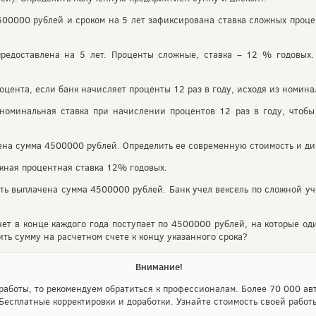
00000 рублей и сроком на 5 лет зафиксирована ставка сложных проце
едоставлена на 5 лет. Проценты сложные, ставка – 12 % годовых. 
ента, если банк начисляет проценты 12 раз в году, исходя из номина
оминальная ставка при начислении процентов 12 раз в году, чтоб
чена сумма 4500000 рублей. Определить ее современную стоимость и 
жная процентная ставка 12% годовых.
ть выплачена сумма 4500000 рублей. Банк учел вексель по сложной уч
ет в конце каждого года поступает по 4500000 рублей, на которые од
ть сумму на расчетном счете к концу указанного срока?
Внимание!
аботы, то рекомендуем обратиться к профессионалам. Более 70 000 авт
Бесплатные корректировки и доработки. Узнайте стоимость своей работ