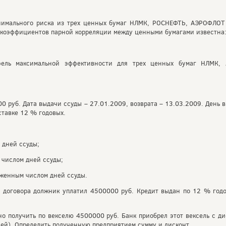
инимального риска из трех ценных бумаг НЛМК, РОСНЕФТЬ, АЭРОФЛОТ
 коэффициентов парной корреляции между ценными бумагами известна
фель максимальной эффективности для трех ценных бумаг НЛМК
 руб. Дата выдачи ссуды – 27.01.2009, возврата – 13.03.2009. День вы
ставке 12 % годовых.
 дней ссуды;
числом дней ссуды;
женным числом дней ссуды.
договора должник уплатил 4500000 руб. Кредит выдан по 12 % годо
 получить по векселю 4500000 руб. Банк приобрел этот вексель с дис
ней). Определить полученную предприятием сумму и дисконт.