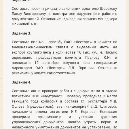
Составьте проект приказа о замечании водителю Шорохову
Павлу Викторовичу за однократное нарушение в работе с
документацией. Основание -докладная записка менеджера
Осиновой А.Ю.
Задание 3.
Составьте письмо - просьбу ОАО «Лесторг» в комитет по
внешнеэкономическим связям о выделении квоты на
экспорт круглого леса в количестве 10 тыс. куб. м. Письмо
адресовано председателю комитета Павлову К.Н. и
подписано 12 сентября текущего года генеральным
директором ОАО «Лесторг» Л.Д. Гориным. Остальные
реквизиты укажите самостоятельно.
Задание 4.
Составьте акт о проверке работы с документами в отделе
логистики ООО «Медтранс». Проверку проводила 2 марта
текущего года комиссия в составе гл. бухгалтера М.Д.
Орлова (председатель), зав. канцелярией Л.Д. Шитовой,
начальника отдела логистики К.Е. Корнева. Комиссия
проверила организацию и условия хранения
управленческих документов. Фактов утраты, порчи и
незаконного уничтожения документов не установлено. Но