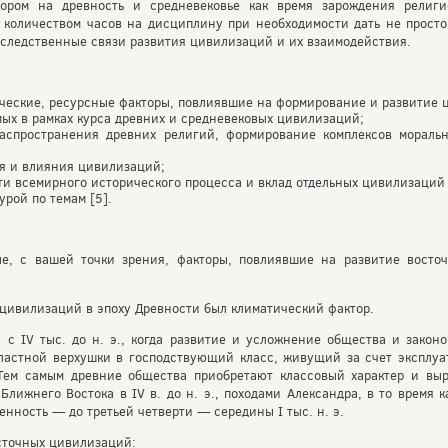
пором на древность и средневековье как время зарождения религи
 количеством часов на дисциплину при необходимости дать не просто 
-следственные связи развития цивилизаций и их взаимодействия.
ические, ресурсные факторы, повлиявшие на формирование и развитие 
ых в рамках курса древних и средневековых цивилизаций;
аспространения древних религий, формирование комплексов мораль
я и влияния цивилизаций;
и всемирного исторического процесса и вклад отдельных цивилизаций 
урой по темам [5].
е, с вашей точки зрения, факторы, повлиявшие на развитие восто
цивилизаций в эпоху Древности был климатический фактор.
 с IV тыс. до н. э., когда развитие и усложнение общества и зако
астной верхушки в господствующий класс, живущий за счет эксплуат
 Тем самым древние общества приобретают классовый характер и вы
Ближнего Востока в IV в. до н. э., походами Александра, в то время
нность — до третьей четверти — середины I тыс. н. э.
сточных цивилизаций: