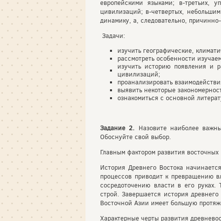
европейскими языками; в-третьих, у
цивилизаций; в-четвертых, небольшим
динамику, а, следовательно, причинно
Задачи:
изучить географические, климат
рассмотреть особенности изучаем
изучить историю появления и р
цивилизаций;
проанализировать взаимодействи
выявить некоторые закономерност
ознакомиться с основной литерат
Задание 2.
Назовите наиболее важны
Обоснуйте свой выбор.
Главным фактором развития восточных 
История Древнего Востока начинается
процессов приводит к превращению вл
сосредоточению власти в его руках.
строй. Завершается история древнего 
Восточной Азии имеет большую протяже
Характерные черты развития древнево