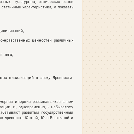
озных, культурных, этнических основ
статичные характеристики, а показать
цивилизаций;
но-нравственных ценностей различных
в него;
чных цивилизаций в эпоху Древности.
номерная инерция развивавшихся в нем
ации, и, одновременно, к небывалому
рабатывают развитый государственный
 как древность Южной, Юго-Восточной и