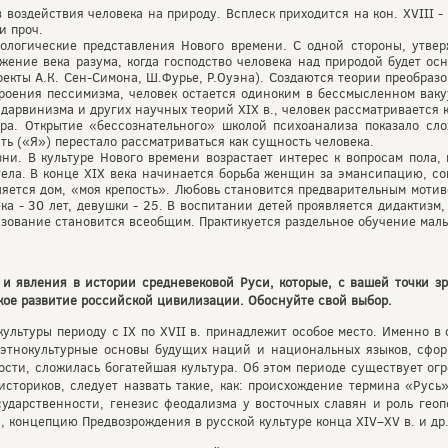
 воздействия человека на природу. Всплеск приходится на кон. XVIII - 
и проч.
ологические представления Нового времени. С одной стороны, утве
ижение века разума, когда господство человека над природой будет о
оекты А.К. Сен-Симона, Ш.Фурье, Р.Оуэна). Создаются теории преобраз
троения пессимизма, человек остается одиноким в бессмысленном ваку
 дарвинизма и других научных теорий XIX в., человек рассматривается 
ора. Открытие «бессознательного» школой психоанализа показало сл
ь («Я») перестало рассматриваться как сущность человека.
ни. В культуре Нового времени возрастает интерес к вопросам пола,
тела. В конце XIX века начинается борьба женщин за эмансипацию, со
ляется дом, «моя крепость». Любовь становится предварительным моти
ка - 30 лет, девушки - 25. В воспитании детей проявляется дидактизм,
зование становится всеобщим. Практикуется раздельное обучение мальч
и явления в истории средневековой Руси, которые, с вашей точки з
кое развитие российской цивилизации. Обоснуйте свой выбор.
культуры периоду с IX по XVII в. принадлежит особое место. Именно в
 этнокультурные основы будущих наций и национальных языков, сфор
сти, сложилась богатейшая культура. Об этом периоде существует огр
ториков, следует назвать такие, как: происхождение термина «Русь»
сударственности, генезис феодализма у восточных славян и роль геоп
, концепцию Предвозрождения в русской культуре конца XIV–XV в. и др