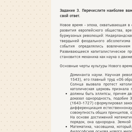
Задание 3. Перечислите наиболее важ
свой ответ.
Новое время - эпоха, охватывающая в 
развития европейского общества, вр
буржуазных революций: Нидерландская
твердыней феодального абсолютизма
события определялись вовлечением
Развивающееся капиталистическое про
становится механика как наука о движ
Основные черты культуры Нового врем
Доминанта науки. Научная револ
1543), его главный труд «Об об
Солнца вызвала протест катол
католическая церковь признала 
должны быть эллипсы, причем дв
доказал однородность, подобие 
(1643-1727) сформулировал зако
дифференциация естественнонаучн
совокупность общих принципов, о
На основе достижений математик
порядок, она однородна. Земной
Математика, часовщика, который
философская основа нового миро