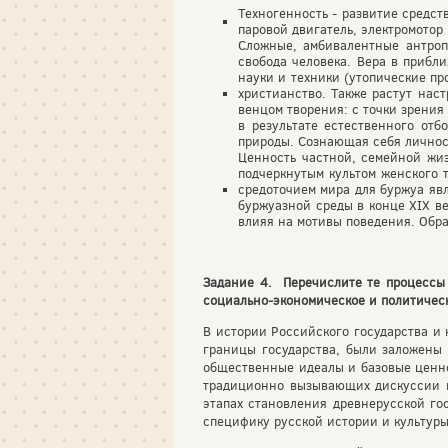
Техногенность - развитие средств
паровой двигатель, электромотор 
Сложные, амбивалентные антроп
свобода человека. Вера в прибл
науки и техники (утопические пр
христианство. Также растут нас
венцом творения: с точки зрения
в результате естественного отб
природы. Сознающая себя личност
Ценность частной, семейной жиз
подчеркнутым культом женского 
средоточием мира для буржуа яв
буржуазной среды в конце XIX ве
влияя на мотивы поведения. Обра
Задание 4. Перечислите те процессы 
социально-экономическое и политичес
В истории Российского государства и 
границы государства, были заложены
общественные идеалы и базовые ценно
традиционно вызывающих дискуссии ис
этапах становления древнерусской го
специфику русской истории и культуры