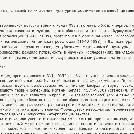
ные, с вашей точки зрения, культурные достижения западной цивили
европейской истории время с конца XVI в. по начало XX в. - период и
емя становления индустриального общества и господства буржуазной
 революция (1566 - 1609), протекавшая в форме национально-освобо
 и католицизма; Английская революция (1640-1688) и Великая фран
 широких народных масс, углублением материальной культуры,
изводство рождало потребность в научных исследованиях прикладног
ении тел; важную методологическую роль сыграли успехи в математике.
ени:
юция, происходившая в XVI - XVII вв., была начата гелиоцентрическ
ращении небесных тел» был опубликован в года смерти ученого. Гипот
ической церкви, связывавшей ее с именем Джордано Бруно, осужд
правоту теории Коперника. Иоганн Кеплер (1571-1630) установил, ч
ижение по ним является непрерывным. Галилео Галилей (1564-1642) 
Земле других небесных тел; а также обосновал концепцию вращения 
ны движения, ускорения, равного противодействия и закон всемирного
ого и гуманитарного знания. Формируется методология; герменевтика 
тносящихся к искусству интерпретации текстов.
и и механики ученые и философы XVI - XVII вв. пришли к выводу, ч
 и небесный миры подчиняются одним и тем же механическим законам
, однажды «завев механизм Вселенной», больше не вмешивается в ег
воззрения - деизм, сущность которого заключается в невмешательств