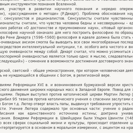
авным инструментом познания Вселенной.
ия, участвуя в развитии научного познания и нередко опереж
он), «рассуждением о методе» (Р.Декарт). Проблема обоснования н
и: сенсуалистов и рационалистов. Сенсуалисты считали чувственн
ионалисты считали, что чувства человека бедны и несовершенны - е
воих работах «О достоинстве и приумножении наук», «Новый органон
философию научной означало для него построить философию по образц
фа Рене Декарта (1596-1560) философия в идеале должна была стать 
-очевидных аксиом смогла бы выводить все свои многообразные послед
осредством интеллектуальной интуиции, т.е. особого акта чистого и 
щую очевидности между собой. Декарт считал, что можно усомниться 
неоспоримой очевидностью является только одно: я мыслю, следователь
исследующий») - сомнение в возможности достижения достоверного знан
ирской, светский - общее умонастроение, при котором человеческая дея
нь не нуждающейся в общении с Богом, в религиозной вере.
виями Реформации XVI в. и возникновения буржуазной версии христи
ского движения широких народных масс в Западной Европе. Повод для 
енциями. Первым выступил против католической церкви Мартин Лютер (
прибил 95 тезисов против католического учения о спасении заслугами 
 Богом т.д. Лютер отверг власть папы, выдвинул требование упростить 
асти. Учение Лютера содержало три основных части: учение о радик
Писания как единственного источника истины; доктрина униве
исания. Вождями Реформации в. Швейцарии были Ульрих Цвингли (14
 всех сферах социальной жизни и культуры, происходит отделение це
нтерпретируется в основном в моральном измерении, с акцентом на нр