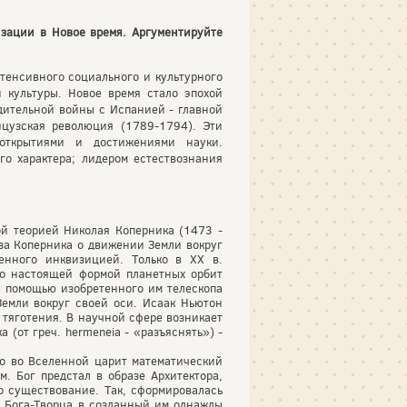
зации в Новое время. Аргументируйте
нтенсивного социального и культурного
 культуры. Новое время стало эпохой
дительной войны с Испанией - главной
цузская революция (1789-1794). Эти
 открытиями и достижениями науки.
о характера; лидером естествознания
ой теорией Николая Коперника (1473 -
еза Коперника о движении Земли вокруг
енного инквизицией. Только в XX в.
то настоящей формой планетных орбит
с помощью изобретенного им телескопа
Земли вокруг своей оси. Исаак Ньютон
 тяготения. В научной сфере возникает
(от греч. hermeneia - «разъяснять») -
то во Вселенной царит математический
. Бог предстал в образе Архитектора,
о существование. Так, сформировалась
е Бога-Творца в созданный им однажды