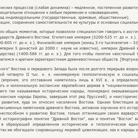
еских процессов (слабая динамика) – медленное, постепенное развити
трицательное отношение к любым переменам и нововведениям;
над индивидуальными (государственные, храмовые, общественные);
ации, сохранение самостоятельности ее культуры и основных социальн
ло общих моментов, которые позволили специалистам говорить о
восто
ударств Древнего Востока: Египетская империя (3200-525 гг. до н. э.)
00-605 гг. до н. э.), Финикийская империя (конец 3-го тысячелетия – 32
 империи 5 династий до 2000 г. науке не известна), империи Древней Ин
арства) (1400-586 гг. до н. э.). Для того чтобы понятие «восточны
ратимся к кратким характеристикам древневосточных обществ. [Фортунат
ого" Востока и передового Запада была после долгого перерыва возрож
ой четверти II тыс. н. э. неизмеримую геополитическую и социаль
(впрочем, это отставание наметилось лишь в XVI в., а определилос
ать и колониальную экспансию европейских держав в "нецивилизован
шего так называемые исторические народы, поочередно оказывающи
стианские народы Европы, завершая этот ряд Пруссией), и неисториче
 развития, куда он относил население Востока. Однако блестящие 
письменных памятников древнего Востока, активное изучение его исто
неспособном к развитию Востоке, только оттеняющем своим варварст
 историографии понятие "Древний Восток", как и понятие "Восток" в
а в образующей определенное историческое и типологическое еди
так же обогащали сокровищницу мировой цивилизации, как и народы за