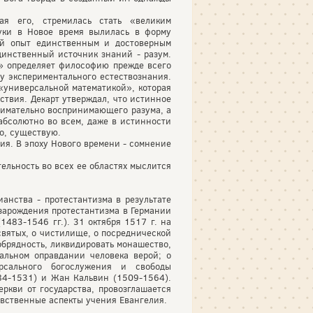
ая его, стремилась стать «великим
ауки в Новое время вылилась в форму
ый опыт единственным и достоверным
динственный источник знаний - разум.
» определяет философию прежде всего
у экспериментального естествознания.
«универсальной математикой», которая
ствия. Декарт утверждал, что истинное
внимательно воспринимающего разума, а
абсолютно во всем, даже в истинности
но, существую.
ия. В эпоху Нового времени - сомнение
тельность во всех ее областях мыслится
анства - протестантизма в результате
зарождения протестантизма в Германии
1483-1546 гг.). 31 октября 1517 г. на
святых, о чистилище, о посреднической
обрядность, ликвидировать монашество,
альном оправдании человека верой; о
рсального богослужения и свободы
84-1531) и Жан Кальвин (1509-1564).
ркви от государства, провозглашается
авственные аспекты учения Евангелия.