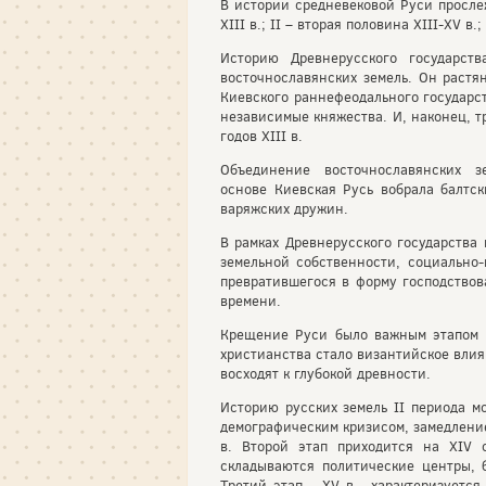
В истории средневековой Руси прослеж
XIII в.; II – вторая половина XIII-XV в.;
Историю Древнерусского государст
восточнославянских земель. Он растян
Киевского раннефеодального государств
независимые княжества. И, наконец, тр
годов XIII в.
Объединение восточнославянских з
основе Киевская Русь вобрала балтс
варяжских дружин.
В рамках Древнерусского государства
земельной собственности, социально-
превратившегося в форму господствов
времени.
Крещение Руси было важным этапом в
христианства стало византийское влия
восходят к глубокой древности.
Историю русских земель II периода мо
демографическим кризисом, замедление
в. Второй этап приходится на XIV 
складываются политические центры, 
Третий этап – XV в.– характеризуетс