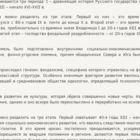
иваются три периода: I – древнейшая история Русского государства с
 III – начало XVI-XVII в.
ва можно разделить на три этапа. Первый из них – это время
улся с 80-х годов IX в. почти до конца Х в. Второй этап – это вре
а, приблизительно со времени князя Владимира I до 20-х годов XIII в
етий этап – господство феодальной раздробленности – от 20-х годов X
емель было подготовлено внутренними социально-экономически
кие, финно-угорские племена, причем объединение Севера и Юга был
 происходил генезис феодализма, специфика которого отразилась на 
классовой структуре. Особенно значимым фактором развития явилось
авшей в средневековом обществе идеологии, определявшей психологи
 развитии ее культуры, которая обрела совершенно новые черты. Н
ние, однако и оно вскоре было переосмыслено и переработано на основ
жно разделить на три этапа. Первый охватывает 40-е годы XIII – нач
м социально-экономического развития, что явилось следствием монголо
столетие. В это время кризис постепенно преодолевается, ускоряе
борющиеся за ведущее положение в регионе, делаются первые попы
я сравнительно быстрыми темпами роста производительных сил, вовле