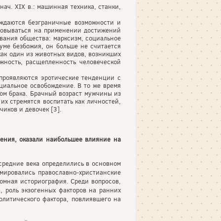
нач. XIX в.: машинная техника, станки,
рждаются безграничные возможности и
сновываться на применении достижений
ования общества: марксизм, социальное
уме безбожия, он больше не считается
как один из животных видов, возникших
ожность, расщепленность человеческой
 проявляются эротические тенденции с
циальное освобождение. В то же время
вом брака. Брачный возраст мужчины из
 их стремятся воспитать как личностей,
иков и девочек [3].
рения, оказали наибольшее влияние на
 средние века определились в основном
мировались православно-христианские
омная историография. Среди вопросов,
, роль экзогенных факторов на ранних
олитического фактора, повлиявшего на
.