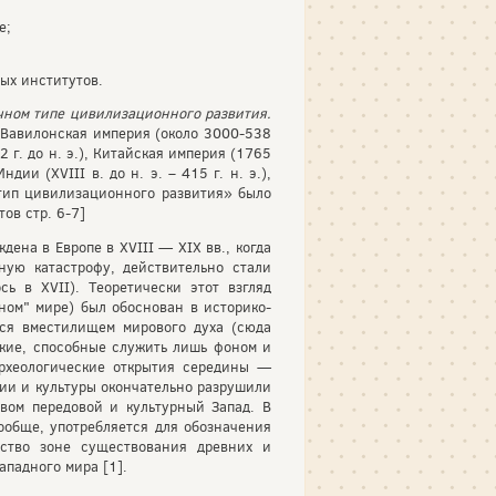
е;
ых институтов.
чном типе цивилизационного развития.
, Вавилонская империя (около 3000-538
2 г. до н. э.), Китайская империя (1765
дии (XVIII в. до н. э. – 415 г. н. э.),
й тип цивилизационного развития» было
ов стр. 6-7]
дена в Европе в XVIII — XIX вв., когда
ную катастрофу, действительно стали
ь в XVII). Теоретически этот взгляд
ном" мире) был обоснован в историко-
еся вместилищем мирового духа (сюда
ские, способные служить лишь фоном и
археологические открытия середины —
рии и культуры окончательно разрушили
вом передовой и культурный Запад. В
ообще, употребляется для обозначения
нство зоне существования древних и
падного мира [1].