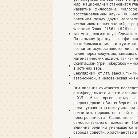
мир. Рационализм становится гл
Развитие философии. Философ
восстановлением наук» (Ф. Бэк
полемики между двумя лагерям
источником наших знаний; а рац
Френсис Бэкон (1561-1626) в с
как методологию наук. Сделать 
По замыслу французского филосо
из небольшого числа интуитивно
познание осуществляется лишь п
также через дедукцию, связываю
математических аксиом, так как 
Скептицизм (греч. skeptikos - «
в истинах веры.
Секуляризм (от лат. saeculum - м
автономной, а человеческая жиз
Эти явления считаются последст
антифеодального и антикатоличе
в XVI в. была торговля индульг
дверях церкви в Виттенберге он 
роли духовенства между людьми и
подчинить церковь светской вл
непогрешимости Священного 
самостоятельного толкования П
Влияние религии уменьшается во
свобода совести. Христианство и