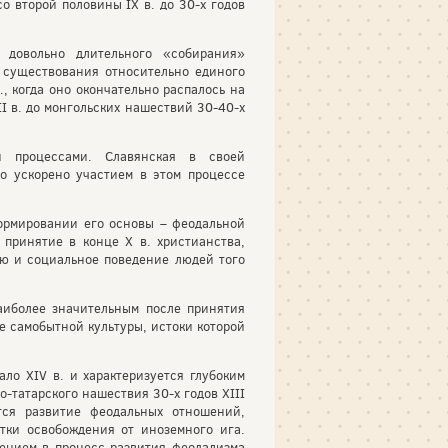
о второй половины IX в. до 30-х годов
 довольно длительного «собирания»
мя существования относительно единого
., когда оно окончательно распалось на
II в. до монгольских нашествий 30-40-х
ми процессами. Славянская в своей
о ускорено участием в этом процессе
формировании его основы – феодальной
 принятие в конце Х в. христианства,
ю и социальное поведение людей того
аиболее значительным после принятия
е самобытной культуры, истоки которой
ало XIV в. и характеризуется глубоким
-татарского нашествия 30-х годов XIII
тся развитие феодальных отношений,
тки освобождения от иноземного ига.
чением в процесс развития феодализма