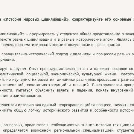
а «История мировых цивилизаций», охарактеризуйте его основные 
цивилизаций»
–
сформировать у студентов общее представление о зако
тексте разных цивилизаций и в разные исторические эпохи. Являясь
, помочь систематизировать новые и полученные в школе знания.
 сравнительно-исторический подход к явлениям и процессам разных э
ормации.
руг с другом. Опыт предыдущих веков, стран и народов проявляется
олитической, социальной, экономической, культурной жизни. Поэтом
ий, но изучению их развития, динамике различных процессов в разны
х изменений, сочетанию традиций и новаций. В историческом проце
нности, пытаться объяснить взлеты и падения, понять внутренни
яния и заимствования.
 студентам историю как единый непрекращающийся процесс, научить со
нимать общую логику исторического развития и особенности историч
, во-первых, продиктован необходимостью знания истории тех цивили
х, определяется возможной региональной специализацией студен