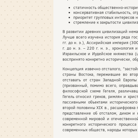
статичность общественно-историч
консервативная стабильность, о
приоритет групповых интересов 
стремление к закрытости цивилиз
В развитии древних цивилизаций нема
Лучше всего изучена история ряда гос
гг. до н. э.), Ассирийская империя (30
г. до н. э. – 220 г. н. э., хронология
Израильское и Иудейское княжества (ц
воспринято конкретно исторически, об
Концепция извечно отсталого, "застойн
страны Востока, пережившие во втор
отставать от стран Западной Европы 
(призванный, помимо всего, оправдыв
философской схеме Гегеля, различав
Гегель относил греков, римлян и хри
пассивными объектами исторического
второй половины XIX в., расшифровка 
представление об отсталом, диком и 
современной мировой и отечественной
конкретного исторического процесс
современных обществ, народы которых 