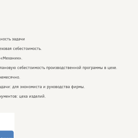
ность задачи
еховая себестоимость.
 «Механик».
плановую себестоимость производственной программы в цехе.
жемесячно.
адачи: для экономиста и руководства фирмы.
кументов: цеха изделий.