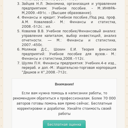
Зайцев Н.Л. Экономика, организация и управление
предприятием: Учебное пособие. - М.:ИНФРА-
М,2009.-491с. - (Высшее образование).
Финансы и кредит: Учебное пособие./Под ред. проф.
А.М. Ковалевой.- М.: Финансы и статистка,
2008.-512с.: ил.
Ковалев В.В. Учебное пособие/Финансовый анализ:
управление капиталом, выбор инвестиций, анализ
отчетности. — М.: Финансы и статистика,
2007.-450с.
Моляков Д.С., Шохин Е.И. Теория финансов
предприятий: Учебное пособие для вузов.- М.:
Финансы и статистика,2008.-112с.
Шуляк П.Н. Финансы предприятия: Учебник.4-е изд.,
перераб. и доп.-М.: Издательско-торговая корпорация
"Дашков и К",2008.-712с.
Внимание!
Если вам нужна помощь в написании работы, то
рекомендуем обратиться к профессионалам. Более 70 000
авторов готовы помочь вам прямо сейчас. Бесплатные
корректировки и доработки. Узнайте стоимость своей
работы
Бесплатная оценка