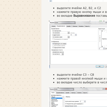
выделите ячейки А2, В2, и С2
нажмите правую кнопку мыши и 
во вкладке
Выравнивание
поставь
выделите ячейки С3 – С8
нажмите правой кнопкой мыши и
во вкладке число выберете в чис