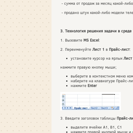
- сумма от продаж за месяц какой-либ
- продано штук какой-либо модели тел
3. Технология решения задачи в среде
1. Вызовите
MS Excel
:
2. Переименуйте
Лист 1
в
Прайс-лист
:
установите курсор на ярлык
Лист
нажмите правую кнопку мыши;
выберите в контекстном меню ко
наберите на клавиатуре Прайс-ли
нажмите
Enter
3. Введите заголовок таблицы
Прайс-л
выделите ячейки A1, B1, C1
нажмите правой кнопкой мыши и