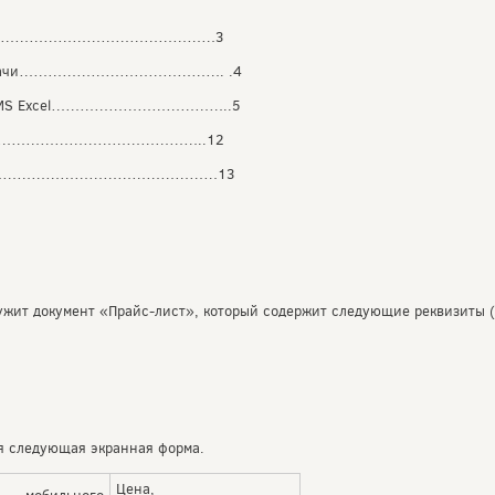
…………………………………………………3
ия задачи……………………………………. .4
реде MS Excel………………………………..5
…………………………………………..12
ературы…………………………………………13
жит документ «Прайс-лист», который содержит следующие реквизиты (
ся следующая экранная форма.
Цена,