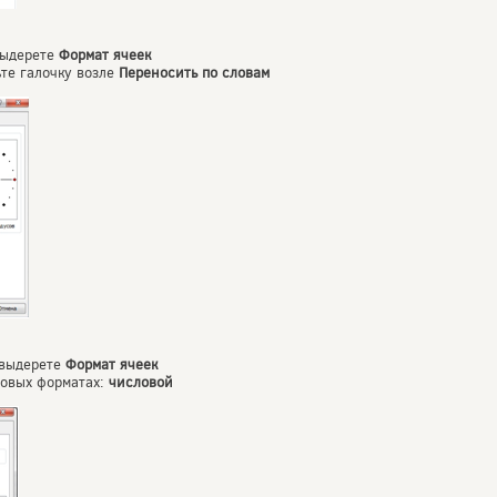
выдерете
Формат ячеек
те галочку возле
Переносить по словам
 выдерете
Формат ячеек
ловых форматах:
числовой