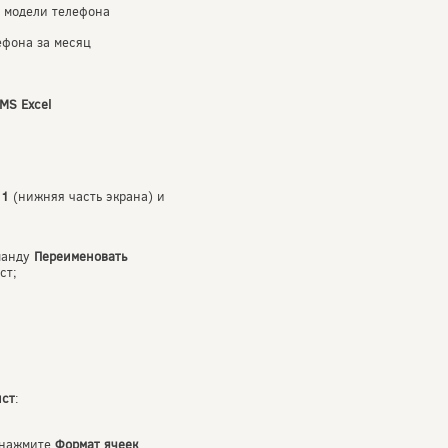
о модели телефона
ефона за месяц
MS
Excel
 1
(нижняя часть экрана) и
манду
Переименовать
ст;
ист
:
 нажмите
Формат ячеек