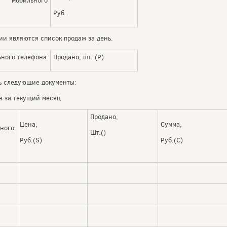
мобильного
Руб.
и являются список продаж за день.
ьного телефона
Продано, шт. (P)
ть следующие документы:
в за текущий месяц
Продано,
Цена,
Сумма,
ного
Шт.()
Руб.(S)
Руб.(C)