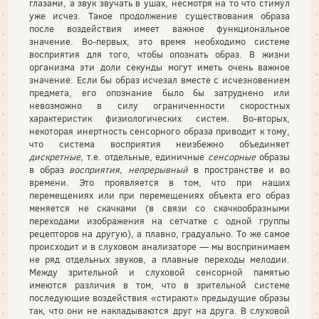
глазами, а звук звучать в ушах, несмотря на то что стимул
уже исчез. Такое продолжение существования образа
после воздействия имеет важное функциональное
значение. Во-первых, это время необходимо си­стеме
восприятия для того, чтобы опознать образ. В жизни
организма эти доли секунды могут иметь очень важное
значение. Если бы образ исчезал вместе с ис­чезновением
предмета, его опознание было бы затруднено или
невозможно в силу ограниченности скоростных
характеристик физиологических систем. Во-вторых,
некоторая инертность сенсорного образа приводит к тому,
что система восприятия неизбежно объединяет
дискретные,
т.е. отдельные, единичные
сен­сорные
образы
в образ
восприятия, непрерывный
в пространстве и во
времени. Это проявляется в том, что при наших
перемещениях или при перемещениях объекта его образ
меняется не скачками (в связи со скачкообразными
перехода­ми изображения на сетчатке с одной группы
рецепторов на другую), а плавно, градуально. То же самое
происходит и в слуховом анализаторе — мы восприни­маем
не ряд отдельных звуков, а плавные переходы мелодии.
Между зрительной и слуховой сенсорной памятью
имеются различия в том, что в зрительной системе
последующие воздействия «стирают» предыдущие образы
так, что они не накладываются друг на друга. В слуховой