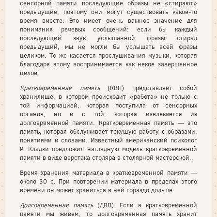
сенсорной памяти последующие обра­зы не «стирают»
предыдущие, поэтому они могут существовать какое-то
время вместе. Это имеет очень важное значение для
понимания речевых сообщений: если бы каждый
последующий звук услышанной фразы стирал
предыдущий, мы не могли бы услышать всей фразы
целиком. То же касается прослушивания му­зыки, которая
благодаря этому воспринимается как некое завершенное
целое.
Кратковременная память
(КВП) представляет собой
хранилище, в котором происходит «работа» не только с
той информацией, которая поступила от сенсорных
органов, но и с той, которая извлекается из
долговременной памяти. Кратковременная память — это
память, которая обслуживает текущую работу с образами,
понятиями и словами. Известный американский психолог
Р. Кладки предложил наглядную модель кратковременной
памяти в виде верстака столя­ра в столярной мастерской..
Время хранения материала в кратковременной памяти —
около 30 с. При по­вторении материала в пределах этого
времени он может храниться в ней гораз­до дольше.
Долговременная память
(ДВП). Если в кратковременной
памяти мы живем, то долговременная память хранит