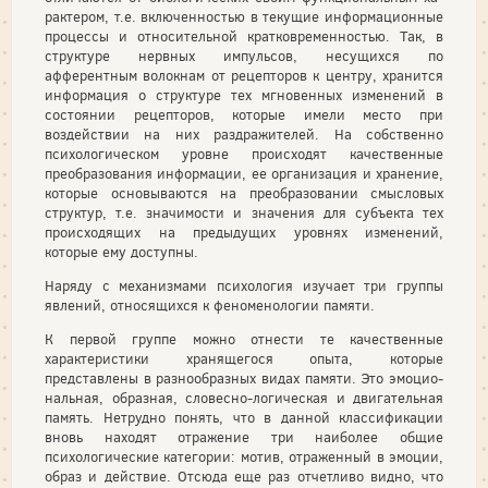
рактером, т.е. включенностью в текущие информационные
процессы и относи­тельной кратковременностью. Так, в
структуре нервных импульсов, несущихся по
афферентным волокнам от рецепторов к центру, хранится
информация о структуре тех мгновенных изменений в
состоянии рецепторов, которые имели место при
воздействии на них раздражителей. На собственно
психологическом уровне происходят качественные
преобразования информации, ее организация и хранение,
которые основываются на преобразовании смысловых
структур, т.е. значимости и значения для субъекта тех
происходящих на предыдущих уровнях изменений,
которые ему доступны.
Наряду с механизмами психология изучает три группы
явлений, относящих­ся к феноменологии памяти.
К первой группе можно отнести те качественные
характеристики хранящего­ся опыта, которые
представлены в разнообразных видах памяти. Это эмоцио­
нальная, образная, словесно-логическая и двигательная
память. Нетрудно по­нять, что в данной классификации
вновь находят отражение три наиболее об­щие
психологические категории: мотив, отраженный в эмоции,
образ и действие. Отсюда еще раз отчетливо видно, что