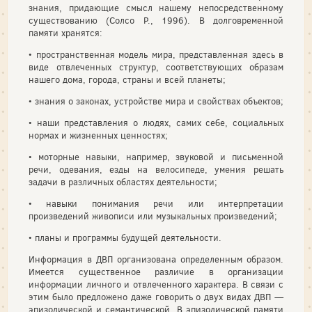
знания, придающие смысл нашему непосред­ственному
существованию (Солсо Р., 1996). В долговременной
памяти хра­нятся:
• пространственная модель мира, представленная здесь в
виде отвлеченных структур, соответствующих образам
нашего дома, города, страны и всей планеты;
• знания о законах, устройстве мира и свойствах объектов;
• наши представления о людях, самих себе, социальных
нормах и жизненных ценностях;
• моторные навыки, например, звуковой и письменной
речи, одевания, езды на велосипеде, умения решать
задачи в различных областях деятельности;
• навыки понимания речи или интерпретации
произведений живописи или музыкальных произведений;
• планы и программы будущей деятельности.
Информация в ДВП организована определенным образом.
Имеется суще­ственное различие в организации
информации личного и отвлеченного характе­ра. В связи с
этим было предложено даже говорить о двух видах ДВП —
эпизо­дической и семантической. В эпизодической памяти