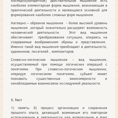
Наглядно(конкретное) действительное мышление есть
наиболее элементарная форма мышления, возникающая в
практической деятельности и являющаяся основной для
формирования наиболее сложных форм мышления.
Наглядно – образное мышление - более высокий уровень
мышления ,который значительно расширяет возможность
человеческой деятельности. Этот вид мышления
обеспечивает преобразование ситуации, опираясь на
создаваемые воображением образы и представления.
Именно такой вид мышления преобладает в деятельности,
художников, писателей , композиторов.
Словесно-логическое мышление - вид мышления,
осуществляемый при помощи логических операций с
понятиями. При словесно-логическом мышлении,
оперируя логическими понятиями, субъект может
познавать существенные закономерности и
ненаблюдаемые взаимосвязи исследуемой реальности.
3. Тест
1) память- б) процесс организации и сохранения
прошлого опыта, делающий возможным его повторное
использование в деятельности или возвращение в факт