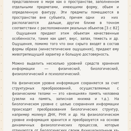
представление о мире как о пространстве, заполненном
отдельными предметами, имеющими форму, объем и
определенную фактуру. Эти предметы помещаются в
пространстве вне субъекта, причем одни из них
располагаются дальше, другие ближе в точном
соответствии с расположением реальных объектов.[3.c 82]
Ощущения придают этим объектам качественные
особенности, такие как цвет, вкус, запах, тяжесть и др.
Ощущения, помимо того что они скрыто входят в состав
формы образа (кинестетические ощущения), придают ему
животрепещущий характер и большую достоверность.
Можно выделить несколько уровней средств хранения
информации — физи­ческий, биологический,
физиологический и психологический.
На физическом уровне информация сохраняется за счет
структурных преоб­разований, осуществляемых с
физическими телами — это «внешняя» память че­ловека
(узелки на память, записная книжка и т.д.). На
биологическом уровне с целью сохранения информации
происходят преобразования биологических структур,
например молекул ДНК, РНК и др. На физиологическом
уровне ин­формация хранится и преобразуется на основе
динамичных физиологических процессов, которые
отличаются от биологических своим функциональным ха­