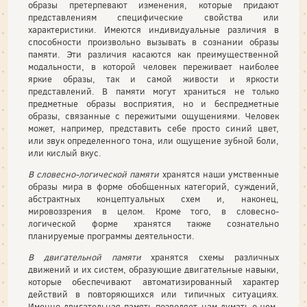
образы претерпевают изменения, которые придают
представлениям специфические свойства или
характеристики. Имеются индивидуальные различия в
способности произвольно вызывать в со­знании образы
памяти. Эти различия касаются как преимущественной
модаль­ности, в которой человек переживает наиболее
яркие образы, так и самой живо­сти и яркости
представлений. В памяти могут храниться не только
предметные образы восприятия, но и беспредметные
образы, связанные с пережитыми ощу­щениями. Человек
может, например, представить себе просто синий цвет,
или звук определенного тона, или ощущение зубной боли,
или кислый вкус.
В словесно-логической памяти
хранятся наши умственные
образы мира в форме обобщенных категорий, суждений,
абстрактных концептуальных схем и, наконец,
мировоззрения в целом. Кроме того, в словесно-
логической форме хра­нятся также сознательно
планируемые программы деятельности.
В двигательной памяти
хранятся схемы различных
движений и их систем, образующие двигательные навыки,
которые обеспечивают автоматизированный характер
действий в повторяющихся или типичных ситуациях.
Именно двига­тельная память позволяет нам думать о чем-