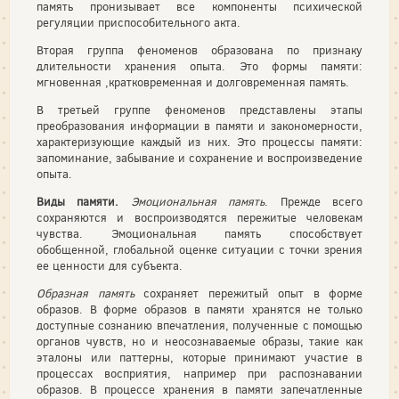
память пронизывает все компоненты пси­хической
регуляции приспособительного акта.
Вторая группа феноменов образована по признаку
длительности хранения опыта. Это формы памяти:
мгновенная ,кратковре­менная и долговременная память.
В третьей группе феноменов представлены этапы
преобразова­ния информации в памяти и закономерности,
характеризующие каждый из них. Это процессы памяти:
запоминание, забывание и сохранение и воспроизведение
опыта.
Виды памяти.
Эмоциональная память
. Прежде всего
сохраняются и воспроизводятся пережитые человекам
чувства. Эмо­циональная память способствует
обобщенной, глобальной оцен­ке ситуации с точки зрения
ее ценности для субъекта.
Образная память
сохраняет пережитый опыт в форме
образов. В форме образов в памяти хранятся не только
доступные сознанию впечатле­ния, полученные с помощью
органов чувств, но и неосознаваемые образы, такие как
эталоны или паттерны, которые принимают участие в
процессах восприя­тия, например при распознавании
образов. В процессе хранения в памяти запе­чатленные