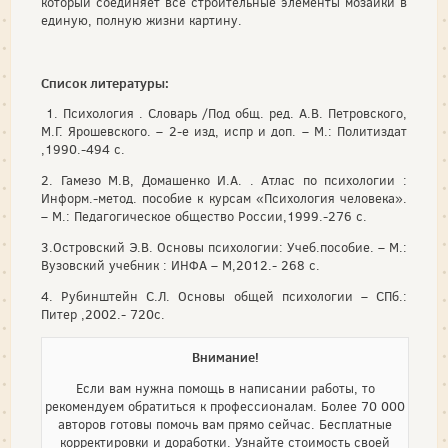
который соединяет все строительные элементы мозаики в
единую, полную жизни картину.
Список литературы:
1. Психология . Словарь /Под общ. ред. А.В. Петровского,
М.Г. Ярошевского. – 2-е изд, испр и доп. – М.: Политиздат
,1990.-494 с.
2. Гамезо М.В, Домашенко И.А. . Атлас по психологии :
Информ.-метод. пособие к курсам «Психология человека».
– М.: Педагогическое общество России,1999.-276 с.
3.Островский Э.В. Основы психологии: Учеб.пособие. – М.:
Вузовский учебник : ИНФА – М,2012.- 268 с.
4. Рубинштейн С.Л. Основы общей психологии – СПб.:
Питер ,2002.- 720с.
Внимание!
Если вам нужна помощь в написании работы, то
рекомендуем обратиться к профессионалам. Более 70 000
авторов готовы помочь вам прямо сейчас. Бесплатные
корректировки и доработки. Узнайте стоимость своей