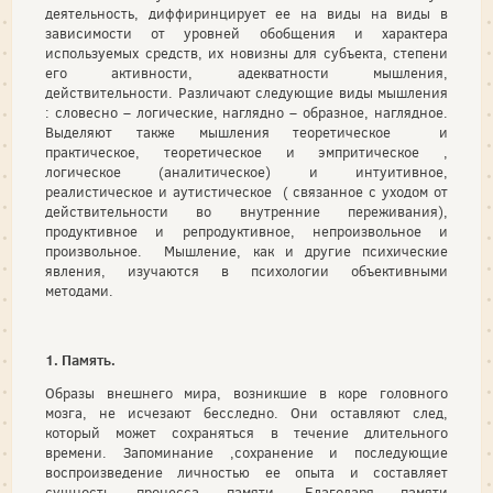
деятельность, диффиринцирует ее на виды на виды в
зависимости от уровней обобщения и характера
используемых средств, их новизны для субъекта, степени
его активности, адекватности мышления,
действительности. Различают следующие виды мышления
: словесно – логические, наглядно – образное, наглядное.
Выделяют также мышления теоретическое и
практическое, теоретическое и эмпритическое ,
логическое (аналитическое) и интуитивное,
реалистическое и аутистическое ( связанное с уходом от
действительности во внутренние переживания),
продуктивное и репродуктивное, непроизвольное и
произвольное. Мышление, как и другие психические
явления, изучаются в психологии объективными
методами.
1. Память.
Образы внешнего мира, возникшие в коре головного
мозга, не исчезают бесследно. Они оставляют след,
который может сохраняться в течение длительного
времени. Запоминание ,сохранение и последующие
воспроизведение личностью ее опыта и составляет
сущность процесса памяти. Благодаря памяти