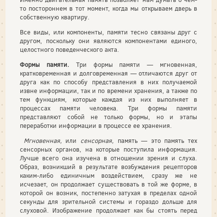
то постороннем в тот момент, когда мы открываем дверь в
собственную квартиру.
Все виды, или компоненты, памяти тесно связаны друг с
другом, поскольку они являются компонентами единого,
целостного поведенческого акта.
Формы памяти.
Три формы памяти — мгновенная,
кратковременная и долго­временная — отличаются друг от
друга как по способу представления в них по­лучаемой
извне информации, так и по времени хранения, а также по
тем функ­циям, которые каждая из них выполняет в
процессах памяти человека. Три фор­мы памяти
представляют собой не только формы, но и этапы
переработки информации в процессе ее хранения.
Мгновенная,
или
сенсорная,
память — это память тех
сенсорных органов, на которые поступила информация.
Лучше всего она изучена в отношении зрения и слуха.
Образ, возникший в результате возбуждения рецепторов
каким-либо единичным воздействием, сразу же не
исчезает, он продолжает существовать в той же форме, в
которой он возник, постепенно затухая в пределах одной
секун­ды для зрительной системы и гораздо дольше для
слуховой. Изображение про­должает как бы стоять перед