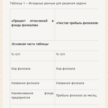
Таблица 1 – Исходные данные для решения задачи
«Процент отчислений в
«Чистая прибыль филиалов»
фонды филиалов»
Основная часть таблицы
№ п/п
№ п/п
Код филиала
Код филиала
Название филиала
Название филиала
Наименование фонда
Прибыль филиала за месяц, тыс. р
предприятия