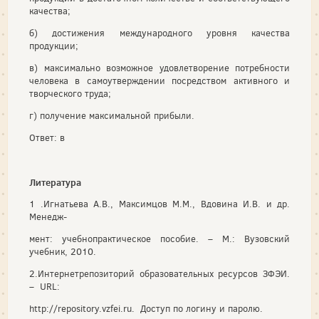
качества;
б) достижения международного уровня качества
продукции;
в) максимально возможное удовлетворение потребности
человека в самоутверждении посредством активного и
творческого труда;
г) получение максимальной прибыли.
Ответ: в
Литература
1 .Игнатьева А.В., Максимцов М.М., Вдовина И.В. и др.
Менедж-
мент: учебно­практическое пособие. – М.: Вузовский
учебник, 2010.
2.Интернет­репозиторий образовательных ресурсов ЗФЭИ.
– URL:
http://repository.vzfei.ru. Доступ по логину и паролю.