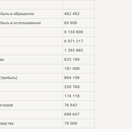
ыль в обращении
462 492
ыль в использовании
60 909
9 150 800
6 071 217
1 395 885
ды
633 190
181 400
(прибыль)
869 108
250 760
174 118
асходов
76 642
699 647
редства
79 000