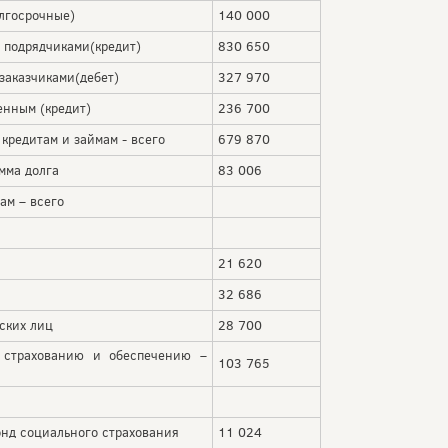
лгосрочные)
140 000
 подрядчиками(кредит)
830 650
заказчиками(дебет)
327 970
енным (кредит)
236 700
кредитам и займам - всего
679 870
мма долга
83 006
ам – всего
21 620
32 686
ских лиц
28 700
 страхованию и обеспечению –
103 765
д социального страхования
11 024