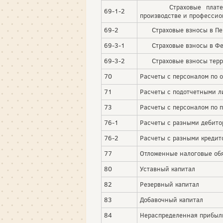
Страховые платежи 
69-1-2
производстве и профессио
69-2
Страховые взносы в Пе
69-3-1
Страховые взносы в Фе
69-3-2
Страховые взносы терр
70
Расчеты с персоналом по о
71
Расчеты с подотчетными л
73
Расчеты с персоналом по 
76-1
Расчеты с разными дебит
76-2
Расчеты с разными кредит
77
Отложенные налоговые обя
80
Уставный капитал
82
Резервный капитал
83
Добавочный капитал
84
Нераспределенная прибыль