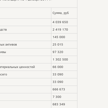
Сумма, руб
4 039 650
едств
2 419 170
145 000
ных активов
25 015
тивы
97 320
1 302 500
материальных ценностей
66 000
всего
33 090
33 090
666 673
7 300
683 349