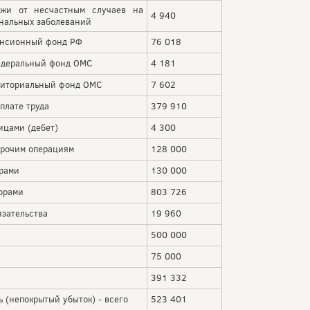
от несчастным случаев на
4 940
нальных заболеваний
нсионный фонд РФ
76 018
деральный фонд ОМС
4 181
иториальный фонд ОМС
7 602
плате труда
379 910
ицами (дебет)
4 300
прочим операциям
128 000
орами
130 000
орами
803 726
зательства
19 960
500 000
75 000
391 332
 (непокрытый убыток) - всего
523 401