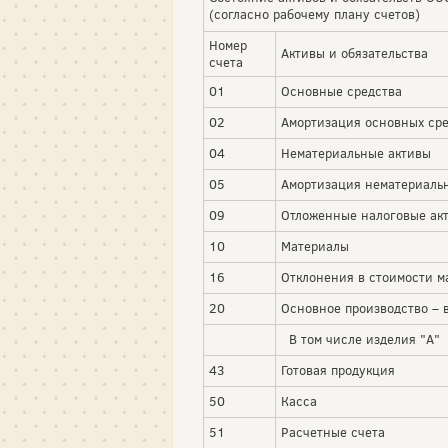
(согласно рабочему плану счетов)
Номер
Активы и обязательства
счета
01
Основные средства
02
Амортизация основных ср
04
Нематериальные активы
05
Амортизация нематериаль
09
Отложенные налоговые ак
10
Материалы
16
Отклонения в стоимости 
20
Основное производство – 
В том числе изделия "А"
43
Готовая продукция
50
Касса
51
Расчетные счета