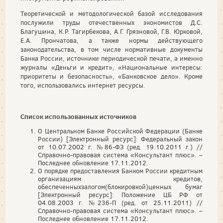
Теоретической и методологической базой исследования
послужили труды отечественных экономистов Д.С.
Благушина, К.Р. Тагирбекова, А.Г. Грязновой, Г.В. Юрковой,
Е.А. Прончатова, а также нормы действующего
законодательства, в том числе нормативные документы
Банка России, источники периодической печати, а именно
журналы «Деньги и кредит», «Национальные интересы:
приоритеты и безопасность», «Банковское дело». Кроме
того, использовались интернет ресурсы.
Список использованных источников
О Центральном Банке Российской Федерации (Банке
России) [Электронный ресурс]: Федеральный закон
от 10.07.2002 г. №86-ФЗ (ред. 19.10.2011 г.) //
Справочно-правовая система «Консультант плюс». –
Последнее обновление 17.11.2012.
О порядке предоставления Банком России кредитным
организациям кредитов,
обеспеченныхзалогом(блокировкой)ценных бумаг
[Электронный ресурс]: Положение ЦБ РФ от
04.08.2003 г. №236-П (ред. от 25.11.2011) //
Справочно-правовая система «Консультант плюс». –
Последнее обновление 17.11.2012.