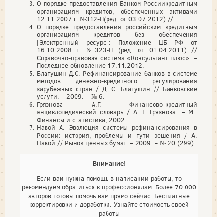
О порядке предоставления Банком Россиикредитным
организациям кредитов, обеспеченных активами
12.11.2007 г. №312-П(ред. от 03.07.2012) //
О порядке предоставления российским кредитным
организациям кредитов без обеспечения
[Электронный ресурс]: Положение ЦБ РФ от
16.10.2008 г. №323-П (ред. от 01.04.2011) //
Справочно-правовая система «Консультант плюс». –
Последнее обновление 17.11.2012.
Благушин Д.С. Рефинансирование банков в системе
методов денежно-кредитного регулирования
зарубежных стран / Д. С. Благушин // Банковские
услуги. – 2009. – № 6.
Грязнова А.Г. Финансово-кредитный
энциклопедический словарь / А. Г. Грязнова. – М.:
Финансы и статистика, 2002.
Навой А. Эволюция системы рефинансирования в
России: история, проблемы и пути решения / А.
Навой // Рынок ценных бумаг. – 2009. – № 20 (299).
Внимание!
Если вам нужна помощь в написании работы, то
рекомендуем обратиться к профессионалам. Более 70 000
авторов готовы помочь вам прямо сейчас. Бесплатные
корректировки и доработки. Узнайте стоимость своей
работы