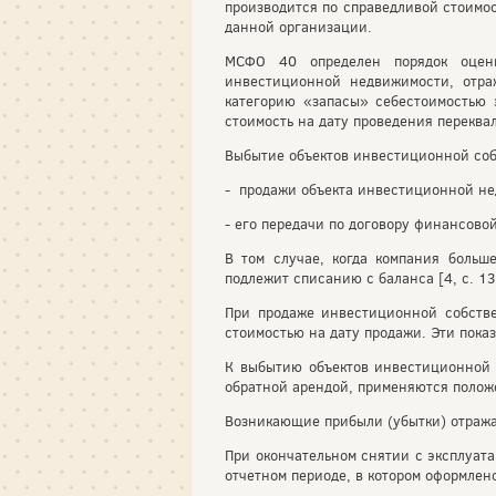
производится по справедливой стоимос
данной организации.
МСФО 40 определен порядок оценк
инвестиционной недвижимости, отра
категорию «запасы» себестоимостью 
стоимость на дату проведения переква
Выбытие объектов инвестиционной соб
- продажи объекта инвестиционной н
- его передачи по договору финансово
В том случае, когда компания больш
подлежит списанию с баланса [4, с. 13
При продаже инвестиционной собстве
стоимостью на дату продажи. Эти пока
К выбытию объектов инвестиционной 
обратной арендой, применяются поло
Возникающие прибыли (убытки) отражаю
При окончательном снятии с эксплуата
отчетном периоде, в котором оформлен