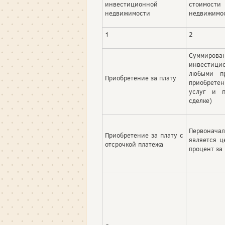
инвестиционной
стоимо
недвижимости
недвижимо
1
2
Суммиров
инвестиц
любыми 
Приобретение за плату
приобретен
услуг и 
сделке)
Первона
Приобретение за плату с
является ц
отсрочкой платежа
процент за