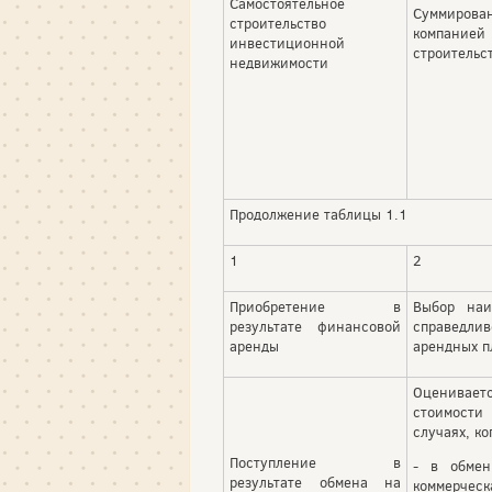
Самостоятельное
Суммирован
строительство
компани
инвестиционной
строительс
недвижимости
Продолжение таблицы 1.1
1
2
Приобретение в
Выбор наи
результате финансовой
справедли
аренды
арендных п
Оценива
стоимост
случаях, ко
Поступление в
- в обмен
результате обмена на
коммерческ