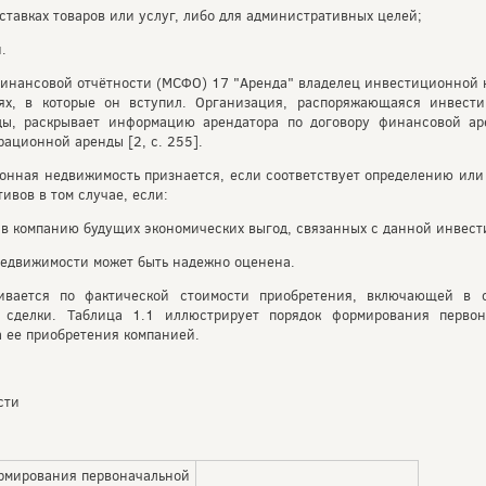
ставках товаров или услуг, либо для административных целей;
.
финансовой отчётности (МСФО) 17 "Аренда" владелец инвестиционной
ях, в которые он вступил. Организация, распоряжающаяся инвест
ы, раскрывает информацию арендатора по договору финансовой а
ационной аренды [2, с. 255].
нная недвижимость признается, если соответствует определению или
ивов в том случае, если:
я в компанию будущих экономических выгод, связанных с данной инве
едвижимости может быть надежно оценена.
вается по фактической стоимости приобретения, включающей в с
 сделки. Таблица 1.1 иллюстрирует порядок формирования первон
а ее приобретения компанией.
сти
рмирования первоначальной