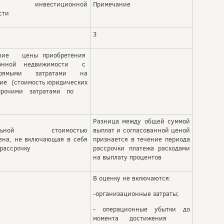
сти инвестиционной
Примечание
сти
3
ание цены приобретения
ионной недвижимости с
прямыми затратами на
ие (стоимость юридических
прочими затратами по
Разница между общей суммой
чальной стоимостью
выплат и согласованной ценой
ена, не включающая в себя
признается в течение периода
 рассрочку
рассрочки платежа расходами
на выплату процентов
В оценку не включаются:
-организационные затраты;
- операционные убытки до
момента достижения