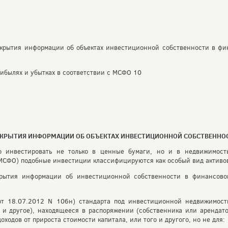
крытия информации об объектах инвестиционной собственности в фи
рибылях и убытках в соответствии с МСФО 10
СКРЫТИЯ ИНФОРМАЦИИ ОБ ОБЪЕКТАХ ИНВЕСТИЦИОННОЙ СОБСТВЕННО
 инвестировать не только в ценные бумаги, но и в недвижимост
МСФО) подобные инвестиции классифицируются как особый вид активов
рытия информации об инвестиционной собственности в финансово
(от 18.07.2012 N 106н) стандарта под инвестиционной недвижимост
о, и другое), находящееся в распоряжении (собственника или арендат
ходов от прироста стоимости капитала, или того и другого, но не для: