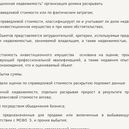
ционная недвижимость" организация должна раскрывать:
раведливой стоимости или по фактическим затратам;
 справедливой стоимости, классифицирует ли и учитывает ли долю не
 инвестиционное имущество и при каких обстоятельствах;
 объектов представляется затруднительной, критерии, используемые пре
 недвижимостью, занимаемой владельцем, а также недвижимостью, 
я стоимость инвестиционного имущества основана на оценке, про
твующей профессиональной квалификацией, а также недавним опыт
онахождения, что и оцениваемый объект.
бытка суммы.
дели оценки по справедливой стоимости раскрытию подлежит данные:
нной недвижимости, отдельно раскрывая прирост в результате пр
алансовой стоимости актива;
ий посредством объединения бизнеса;
к предназначенные для продажи или включенные в выбывающу
етствии с МСФО 5, и прочие выбытия;