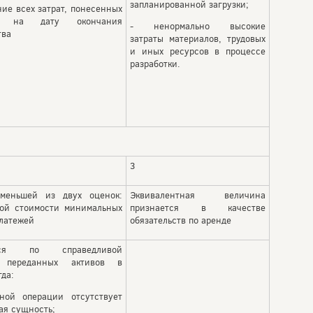
запланированной загрузки;
ие всех затрат, понесенных
ей на дату окончания
- ненормально высокие
тва
затраты материалов, трудовых
и иных ресурсов в процессе
разработки.
3
меньшей из двух оценок:
Эквивалентная величина
вой стоимости минимальных
признается в качестве
латежей
обязательств по аренде
ется по справедливой
и переданных активов в
гда:
ной операции отсутствует
ая сущность;