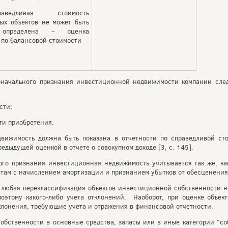
ведливая стоимость
ых объектов не может быть
 определена – оценка
 по балансовой стоимости
оначального признания инвестиционной недвижимости компании следу
сти;
сти приобретения.
движимость должна быть показана в отчетности по справедливой ст
едыдущей оценкой в отчете о совокупном доходе [3, с. 145].
ого признания инвестиционная недвижимость учитывается так же, ка
атам с начислением амортизации и признанием убытков от обесценения
 любая переклассификация объектов инвестиционной собственности н
поэтому какого-либо учета отклонений. Наоборот, при оценке объек
клонения, требующие учета и отражения в финансовой отчетности.
бственности в основные средства, запасы или в иные категории "со