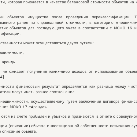
ти, которая признается в качестве балансовой стоимости объектов на
и объектов имущества после проведения переклассификации. Та
жаемого ранее по справедливой стоимости, в категорию «недвижим
этих объектов для последующего учета в соответствии с МСФО 16 
лификации.
ственности может осуществляться двумя путями:
едвижимости;
й аренды.
е не ожидает получения каких-либо доходов от использования объе
4].
нности финансовый результат определяется как разница между чис
затели могут иметь разное соотношение.
недвижимости, осуществляемому путем заключения договора финансо
жения МСФО 17 «Аренда».
тся на счете прибылей и убытков и признаются в отчете о совокупно
ции (списании) объекта инвестиционной собственности возможная сум
о списание объекта.