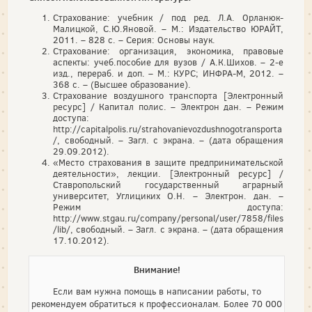
Страхование: учебник / под ред. Л.А. Орланюк-
Малицкой, С.Ю.Яновой. – М.: Издательство ЮРАЙТ,
2011. – 828 с. – Серия: Основы наук.
Страхование: организация, экономика, правовые
аспекты: учеб.пособие для вузов / А.К.Шихов. – 2-е
изд., перераб. и доп. – М.: КУРС; ИНФРА-М, 2012. –
368 с. – (Высшее образование).
Страхование воздушного транспорта [Электронный
ресурс] / Капитал полис. – Электрон дан. – Режим
доступа:
http://capitalpolis.ru/strahovanievozdushnogotransporta
/, свободный. – Загл. с экрана. – (дата обращения
29.09.2012).
«Место страхования в защите предпринимательской
деятельности», лекции. [Электронный ресурс] /
Ставропольский государственный аграрный
университет, Углициких О.Н. – Электрон. дан. –
Режим доступа:
http://www.stgau.ru/company/personal/user/7858/files
/lib/, свободный. – Загл. с экрана. – (дата обращения
17.10.2012).
Внимание!
Если вам нужна помощь в написании работы, то
рекомендуем обратиться к профессионалам. Более 70 000