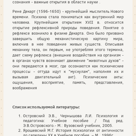
сознания - важные открытия в области науки .
Рене Декарт (1596-1650) - крупнейший мыслитель Нового
времени. Психика стала пониматься как внутренний мир
человека. Крупнейшим открытием XVII в. относится
открытие рефлексивной природы поведения. Понятие о
рефлексе возникло в физике Декарта. Оно было призвано
завершить общую механистическую картину мира,
включив в нее поведение живых существ. Описывая
механику тела, он первым, не употребляя этого термина,
дает схему рефлекса (внешние воздействия на организм -
в органах чувств возникает движение "животных духов" -
они передаются в мозг, где осознаются как психические
процессы - оттуда идут к "мускулам", наполняя их и
вызывая двигательный акт). Психические акты:
ощущения, восприятие, память, представления,
воображения
Список используемой литературы:
Островский Э.В., Чернышова Л.И. Психология и
педагогика: Учебное пособие / Под ред.
Э.В.Островского.- М.: Вузовский учебник, 2005.
Ярошевский М.Г. История психологии от античности
до середины XX в Учебное пособие. – М., 1996г.