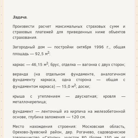
Задача.
Произвести расчет максимальных страховых сумм и
страховых платежей для приведенных ниже объектов
страхования.
Загородный дом — постройки октября 1996 г., общая
2
площадь — 92,5 м
:
2
каркас — 46,15 м
; брус, отделка — вагонка с двух сторон;
веранда (на отдельном фундаменте, аналогичном
фундаменту каркаса, одна сторона — общая с
2
фундаментом каркаса) — 15,0 м
; доски;
крыша с утеплением — двускатная; кровля —
металлочерепица;
фундамент — ленточный из кирпича на железобетонной
основе, глубина заложения — 120 см.
Место нахождения строения: Московская область,
Орехово-Зуевский район, дер. Рогачево, садоводческое
товарищество «Сатурн», участок 80 (более 150 км от