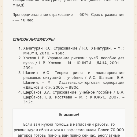
МКАД).
Пропорциональное страхование — 60%. Срок страхования
- — 10 мес.
СПИСОК ЛИТЕРАТУРЫ
Хачатурян К.С. Страхование / К.С. Хачатурян. – М. :
МИЭМП, 2010. – 168с.
Хохлов Н.В. Управление риском : учеб. пособие для
вузов / Н.В. Хохлов. – М. : ЮНИТИ – ДАНА, 2001. –
239с.
Шапкин А.С. Теория риска и моделирование
рисковых ситуаций : учебник / А.С. Шапкин, В.А.
Шапкин. – М. : Издательско-торговая корпорация
«Дашков и К°», 2005. – 880с.
Щербаков В.А. Страхование: учебное пособие / В.А.
Щербаков, Е.В. Костяева – М. : КНОРУС, 2007. –
312с.
Внимание!
Если вам нужна помощь в написании работы, то
рекомендуем обратиться к профессионалам. Более 70 000
авторов готовы помочь вам прямо сейчас. Бесплатные