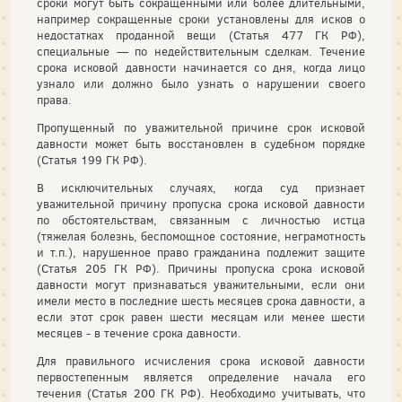
сроки могут быть сокращенными или более длительными,
например сокращенные сроки установлены для исков о
недостатках проданной вещи (Статья 477 ГК РФ),
специальные — по недействительным сделкам. Течение
срока иско­вой давности начинается со дня, когда лицо
узнало или должно было узнать о нарушении своего
права.
Пропущенный по уважительной причине срок исковой
давности может быть восстановлен в судебном порядке
(Статья 199 ГК РФ).
В исключительных случаях, когда суд признает
уважительной причину пропуска срока исковой давности
по обстоятельствам, связанным с личностью истца
(тяжелая болезнь, беспомощное состояние, неграмотность
и т.п.), нарушенное право гражданина подлежит защите
(Статья 205 ГК РФ). Причины пропуска срока исковой
давности могут признаваться уважительными, если они
имели место в последние шесть месяцев срока давности, а
если этот срок равен шести месяцам или менее шести
месяцев - в течение срока давности.
Для правильного исчисления срока исковой давности
первостепенным является определение начала его
течения (Статья 200 ГК РФ). Необходимо учитывать, что