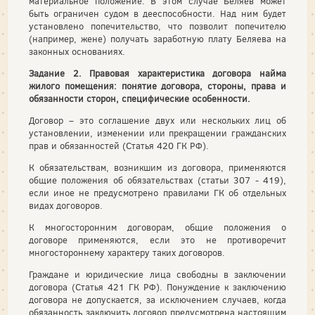
материальное положение. В этом случае Беляев может
быть ограничен судом в дееспособности. Над ним будет
установлено попечительство, что позволит попечителю
(например, жене) получать заработную плату Беляева на
законных основаниях.
Задание 2. Правовая характеристика договора найма
жилого помещения: понятие договора, стороны, права и
обязанности сторон, специфические особенности.
Договор – это соглашение двух или нескольких лиц об
установлении, изменении или прекращении гражданских
прав и обязанностей (Статья 420 ГК РФ).
К обязательствам, возникшим из договора, применяются
общие положения об обязательствах (статьи 307 - 419),
если иное не предусмотрено правилами ГК об отдельных
видах договоров.
К многосторонним договорам, общие положения о
договоре применяются, если это не противоречит
многостороннему характеру таких договоров.
Граждане и юридические лица свободны в заключении
договора (Статья 421 ГК РФ). Понуждение к заключению
договора не допускается, за исключением случаев, когда
обязанность заключить договор предусмотрена настоящим