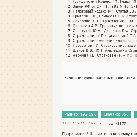
Гражданский Кодекс РФ. Глава 4
Закон РФ от 27.11.1992 N 4015-1
Налоговый кодекс РФ. Статья 333.
Ермасов С.В., Ермасова Н.Б. Стра
Сахирова Н.П. Страхование. – М.:
Соловьев А.В. Правовые вопросы д
Сплетухов Ю.А., Дюжиков Е.Ф. Ст
Страхование / Под редакцией Т.А.
Страхование: учебник для бакала
Просветов Г.И. Страхование: зада
Шахов В.В., Ю.Т. Ахвледиани Стра
Чернова Г.В. Страхование. – М.: П
Если вам нужна помощь в написании р
Размер: 192.09K
Скачано: 556
13.03.12 в 11:47 Автор:
nataliK8577
Понравилось? Нажмите на кнопочку ни