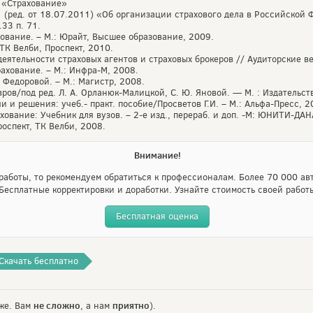
8 «Страхование»
 (ред. от 18.07.2011) «Об организации страхового дела в Российской
33 п. 71.
хование. – М.: Юрайт, Высшее образование, 2009.
 ТК Велби, Проспект, 2010.
еятельности страховых агентов и страховых брокеров // Аудиторские вед
рахование. – М.: Инфра-М, 2008.
 Федоровой. – М.: Магистр, 2008.
вров/под ред. Л. А. Орланюк-Малицкой, С. Ю. Яновой. — М. : Издательс
чи и решения: учеб.- практ. пособие/Просветов Г.И. – М.: Альфа-Пресс, 2
хование: Учебник для вузов. – 2-е изд., перераб. и доп. -М: ЮНИТИ-ДАН
роспект, ТК Велби, 2008.
Внимание!
аботы, то рекомендуем обратиться к профессионалам. Более 70 000 авт
Бесплатные корректировки и доработки. Узнайте стоимость своей работ
Бесплатная оценка
Скачать бесплатно
не сложно
приятно
же. Вам
, а нам
).