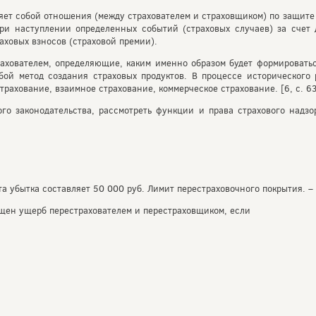
ляет собой отношения (между страхователем и страховщиком) по защит
ри наступлении определенных событий (страховых случаев) за счет 
ховых взносов (страховой премии).
хователем, определяющие, каким именно образом будет формироватьс
обой метод создания страховых продуктов. В процессе исторического
рахование, взаимное страхование, коммерческое страхование. [6, с. 6
ого законодательства, рассмотреть функции и права страхового надзо
а убытка составляет 50 000 руб. Лимит перестраховочного покрытия. –
ещен ущерб перестрахователем и перестраховщиком, если