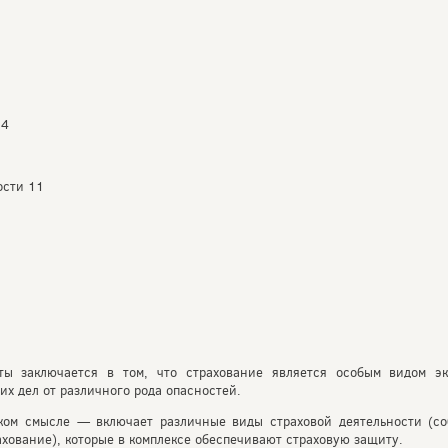
 4
9
ости 11
оты заключается в том, что страхование является особым видом э
их дел от различного рода опасностей.
оком смысле — включает различные виды страховой деятельности (со
ахование), которые в комплексе обеспечивают страховую защиту.