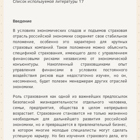
Список используемой литературы 17
Введение
В условиях экономических спадов и подъемов страховая
отрасль российской экономики сохраняет свое стабильное
положение, особенно это характерно для крупных
страховых компаний. Та­кое положение можно объяснить
спецификой страхования, имеющего дело с управлением
финансовыми рисками незави­симо от экономической
конъюнктуры. Накопленный страхов­щиками опыт
управления финансами в условиях постоянного
воздействия рисков еще недостаточно изучен, но он,
несомнен­но, будет полезен менеджерам других отраслей
экономики.
Роль страхования как одной из важнейших предпосылок
бе­зопасной жизнедеятельности отдельного человека,
семьи, пред­приятия, общества в целом непрерывно
возрастает. Страхование становится не только жизненно
необходимым для дальнейшего развития российской
экономики, но и превращается в привле­кательный бизнес,
в котором многие молодые специалисты мо­гут сделать
успешную карьеру. Но без изучения страхового дела, его