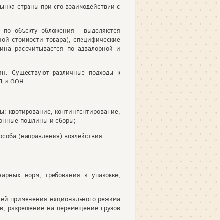
ынка страны при его взаимодействии с
 по объекту обложения - выделяются
ной стоимости товара), специфические
лина рассчитывается по адвалорной и
ин. Существуют различные подходы к
Д и ООН.
: квотирование, контингентирование,
ионные пошлины и сборы;
особа (направления) воздействия:
нарных норм, требования к упаковке,
тей применения национального режима
в, разрешение на перемещение грузов