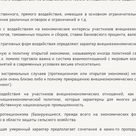
ственного, прямого воздействия, имеющие в основном ограничительн
ение различных оговорок и ограничений и т.д.
о с воздействием на экономические интересы участников внешнеэко
огов, таможенных пошлин и сборов, ставки банковского процента, валют
тративных форм воздействия определяют характер внешнеэкономическо
ую и политику открытой экономики, называемую иногда политикой св
 т.к. помимо торговли важна и система взаимоотношений с мировым х
онятий в современных условиях весьма относительно.
 экстремальных случаев (протекционизм или открытая экономика) не
дили очень близко либо к полному прекращению внешнеэкономических с
нконг).
здействия на участников внешнеэкономических отношений, как
внешнеэкономической политики, которые характерны для многих р
обственную национальную промышленность.
ротекционизма (базирующиеся, прежде всего на экономических фо
 в области защиты сельского хозяйства.
щая умеренный характер предполагает сочетание в каких-то пропор