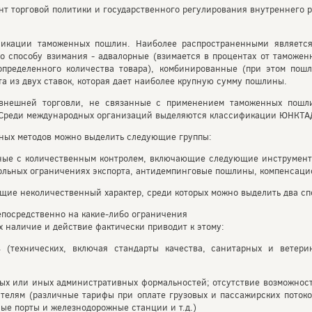
т торговой политики и государственного регулирования внутреннего р
икации таможенных пошлин. Наиболее распространенными является
по способу взимания - адвалорные (взимается в процентах от таможен
пределенного количества товара), комбинированные (при этом пош
та из двух ставок, которая дает наиболее крупную сумму пошлины.
внешней торговли, не связанные с применением таможенных пошл
 Среди международных организаций выделяются классификации ЮНКТА
ных методов можно выделить следующие группы:
ные с количественным контролем, включающие следующие инструменты
ольных ограничениях экспорта, антидемпинговые пошлины, компенсац
щие неколичественный характер, среди которых можно выделить два сп
епосредственно на какие-либо ограничения
 наличие и действие фактически приводит к этому:
 (технических, включая стандарты качества, санитарных и ветери
ых или иных административных формальностей; отсутствие возможнос
елям (различные тарифы при оплате грузовых и пассажирских потоко
ые порты и железнодорожные станции и т.д.)