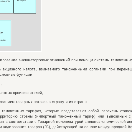
лирование внешнеторговых отношений при помощи системы таможенны
ь акцизного налога, взимаемого таможенными органами при перемещ
основные функции:
;
венных производителей;
ванием товарных потоков в страну и из страны.
таможенных тарифах, которые представляют собой перечень ставо
ерриторию страны (импортный таможенный тариф) или вывозимым с 
н в соответствии с Товарной номенклатурой внешнеэкономической де
и кодирования товаров (ГС), действующей на основе международной Ко