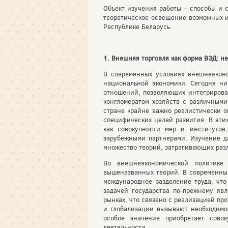
Объект изучения работы – способы и 
теоретическое освещение возможных и
Республике Беларусь.
1. Внешняя торговля как форма ВЭД: не
В современных условиях внешнеэконо
национальной экономики. Сегодня ни
отношений, позволяющих интегрироват
конгломератом хозяйств с различным
стране крайне важно реалистически о
специфических целей развития. В эти
как совокупности мер и институто
зарубежными партнерами. Изучение д
множество теорий, затрагивающих разл
Во внешнеэкономической политике 
вышеназванных теорий. В современных
международное разделение труда, чт
задачей государства по-прежнему яв
рынках, что связано с реализацией пр
и глобализации вызывают необходимо
особое значение приобретает сово
деятельности.