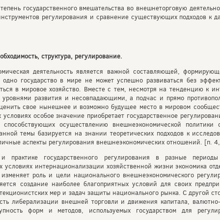
степень государственного вмешательства во внешнеторговую деятельно
нструментов регулирования и сравнение существующих подходов к да
обходимость, структура, регулирование.
мическая деятельность является важной составляющей, формирующе
 одно государство в мире не может успешно развиваться без эффе
ься в мировое хозяйство. Вместе с тем, несмотря на тенденцию к ин
и уровнями развития и несовпадающими, а подчас и прямо противопо
ценить свое нынешнее и возможно будущее место в мировом сообщест
х условиях особое значение приобретает государственное регулирова
в, способствующих осуществлению внешнеэкономической политики 
анной темы базируется на знании теоретических подходов к исследо
ичные аспекты регулирования внешнеэкономических отношений. [п. 4, 
и практике государственного регулирования в разные периоды
 условиях интернационализации хозяйственной жизни экономика отде
о изменяет роль и цели национального внешнеэкономического регули
ляется создание наиболее благоприятных условий для своих предп
отекционистских мер и задач защиты национального рынка. С другой 
сть либерализации внешней торговли и движения капитала, валютно
купность форм и методов, используемых государством для регули