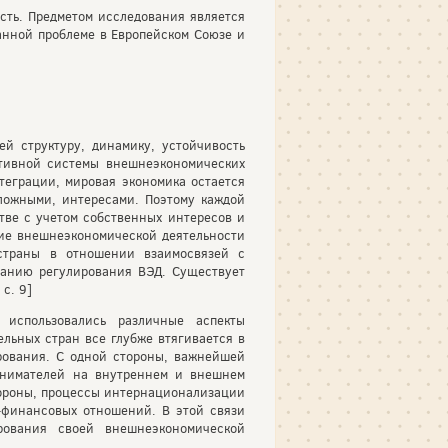
сть. Предметом исследования является
нной проблеме в Европейском Союзе и
й структуру, динамику, устойчивость
ктивной системы внешнеэкономических
теграции, мировая экономика остается
ложными, интересами. Поэтому каждой
ве с учетом собственных интересов и
ние внешнеэкономической деятельности
страны в отношении взаимосвязей с
ванию регулирования ВЭД. Существует
с. 9]
 использовались различные аспекты
льных стран все глубже втягивается в
рования. С одной стороны, важнейшей
ринимателей на внутреннем и внешнем
стороны, процессы интернационализации
-финансовых отношений. В этой связи
рования своей внешнеэкономической