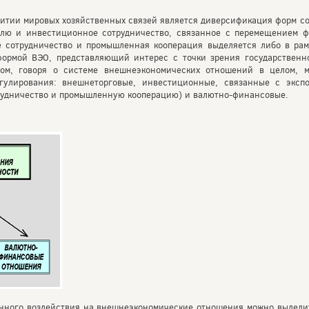
итии мировых хозяйственных связей является диверсификация форм с
лю и инвестиционное сотрудничество, связанное с перемещением фи
е сотрудничество и промышленная кооперация выделяется либо в рам
ормой ВЭО, представляющий интерес с точки зрения государственн
зом, говоря о системе внешнеэкономических отношений в целом, 
егулирования: внешнеторговые, инвестиционные, связанные с экспо
рудничество и промышленную кооперацию) и валютно-финансовые.
енного воздействия на внешнеэкономические отношения можно выдели