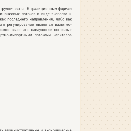
отрудничества. К традиционным формам
нансовых потоков в виде экспорта и
ках последнего направления, либо как
ого регулирования являются валютно-
можно выделить следующие основные
ртно-импортными потоками капиталов
ть административные и экономические