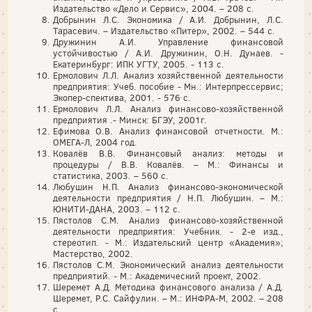
Издательство «Дело и Сервис», 2004. – 208 с.
Добрынин Л.С. Экономика / А.И. Добрынин, Л.С.
Тарасевич. – Издательство «Питер», 2002. – 544 с.
Дружинин А.И. Управление финансовой
устойчивостью / А.И. Дружинин, О.Н. Дунаев. -
Екатеринбург: ИПК УГТУ, 2005. - 113 с.
Ермолович Л.Л. Анализ хозяйствен­ной деятельности
предприятия: Учеб. пособие - Мн.: Интерпрессервис;
Экопер-спектива, 2001. - 576 с.
Ермолович Л.Л. Анализ финансово-хозяйственной
предприятия .- Минск: БГЭУ, 2001г.
Ефимова О.В. Анализ финансовой отчетности. М.:
ОМЕГА-Л, 2004 год.
Ковалёв В.В. Финансовый анализ: методы и
процедуры / В.В. Ковалёв. – М.: Финансы и
статистика, 2003. – 560 с.
Любушин Н.П. Анализ финансово-экономической
деятельности предприятия / Н.П. Любушин. – М.:
ЮНИТИ-ДАНА, 2003. – 112 с.
Пястолов С.М. Анализ финансово-хозяйственной
деятельности предприятия: Учебник. - 2-е изд.,
стереотип. - М.: Издательский центр «Академия»;
Мастерст­во, 2002.
Пястолов С.М. Экономический анализ деятельности
предприятий. - М.: Академический проект, 2002.
Шеремет А.Д. Методика финансового анализа / А.Д.
Шеремет, Р.С. Сайфулин. – М.: ИНФРА-М, 2002. – 208
с.