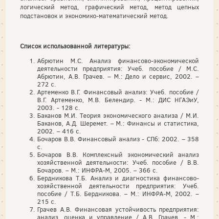
логический метод, графический метод, метод цепных
подстановок и экономико-математический метод.
Список использованной литературы:
Абрютин М.С. Анализ финансово-экономической
деятельности предприятия: Учеб. пособие / М.С.
Абрютин, А.В. Грачев. – М.: Дело и сервис, 2002. –
272 с.
Артеменко В.Г. Финансовый анализ: Учеб. пособие /
В.Г. Артеменко, М.В. Белендир. - М.: ДИС НГАЭиУ,
2003. - 128 с.
Баканов М.И. Теория экономического анализа / М.И.
Баканов, А.Д. Шеремет. – М.: Финансы и статистика,
2002. – 416 с.
Бочаров В.В. Финансовый анализ - СПб: 2002. – 358
с.
Бочаров В.В. Комплексный экономический анализ
хозяйственной деятельности: Учеб. пособие / В.В.
Бочаров. – М.: ИНФРА-М, 2005. – 366 с.
Бердникова Т.Б. Анализ и диагностика финансово-
хозяйственной деятельности предприятия: Учеб.
пособие / Т.Б. Бердникова. – М.: ИНФРА-М, 2002. –
215 с.
Грачев А.В. Финансовая устойчивость предприятия:
анализ, оценка и управление / А.В. Грачев. - М.: