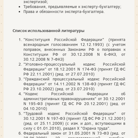
экспертизой;
Требования, предъявляемые к эксперту-бухгалтеру;
Права и обязанности эксперта-бухгалтера.
Список использованной литературы
"Конституция Российской Федерации" (принята
всенародным голосованием 12.12.1993) (с учетом
поправок, внесенных Законами РФ о поправках к
Конституции РФ от 30.12.2008 N 6-ФКЗ, от
30.12.2008 N 7-ФКЗ)
"Уголовно-процессуальный кодекс Российской
Федерации" от 18.12.2001 N 174-ФЗ (принят ГД ФС
РФ 22.11.2001) (ред. от 27.07.2010)
"Гражданский процессуальный кодекс Российской
Федерации" от 14.11.2002 N 138-ФЗ (принят ГД ФС
РФ 23.10.2002) (ред. от 23.07.2010)
"Кодекс Российской Федерации об
административных правонарушениях" от 30.12.2001
N 195-ФЗ (принят ГД ФС РФ 20.12.2001) (ред. от
04.10.2010)
"Трудовой кодекс Российской Федерации" от
30.12.2001 N 197-ФЗ (принят ГД ФС РФ 21.12.2001)
(ред. от 25.11.2009) (с изм. и доп., вступающими в
силу с 01.01.2010), раздел X "Охрана труда".
Федеральный закон от 31.05.2001 N 73-ФЗ (ред. от