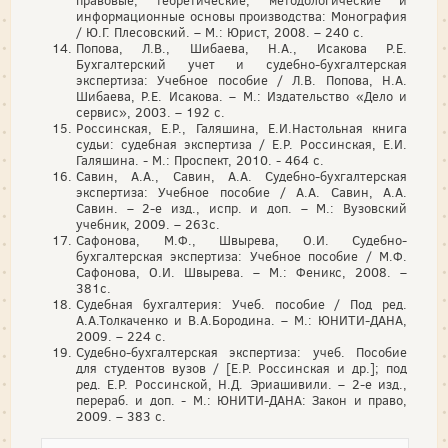
правовые, теоретические, методологические и
информационные основы производства: Монография
/ Ю.Г. Плесовский. – М.: Юрист, 2008. – 240 с.
Попова, Л.В., Шибаева, Н.А., Исакова Р.Е.
Бухгалтерский учет и судебно-бухгалтерская
экспертиза: Учебное пособие / Л.В. Попова, Н.А.
Шибаева, Р.Е. Исакова. – М.: Издательство «Дело и
сервис», 2003. – 192 с.
Россинская, Е.Р., Галяшина, Е.И.Настольная книга
судьи: судебная экспертиза / Е.Р. Россинская, Е.И.
Галяшина. - М.: Проспект, 2010. - 464 с.
Савин, А.А., Савин, А.А. Судебно-бухгалтерская
экспертиза: Учебное пособие / А.А. Савин, А.А.
Савин. – 2-е изд., испр. и доп. – М.: Вузовский
учебник, 2009. – 263с.
Сафонова, М.Ф., Швырева, О.И. Судебно-
бухгалтерская экспертиза: Учебное пособие / М.Ф.
Сафонова, О.И. Швырева. – М.: Феникс, 2008. –
381с.
Судебная бухгалтерия: Учеб. пособие / Под ред.
А.А.Толкаченко и В.А.Бородина. – М.: ЮНИТИ-ДАНА,
2009. – 224 с.
Судебно-бухгалтерская экспертиза: учеб. Пособие
для студентов вузов / [Е.Р. Россинская и др.]; под
ред. Е.Р. Россинской, Н.Д. Эриашивили. – 2-е изд.,
перераб. и доп. - М.: ЮНИТИ-ДАНА: Закон и право,
2009. – 383 с.