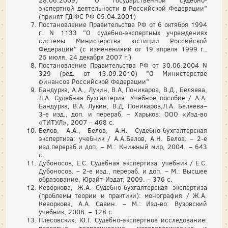
28.06.2009) "О государственной судебно-
экспертной деятельности в Российской Федерации"
(принят ГД ФС РФ 05.04.2001)
Постановление Правительства РФ от 6 октября 1994
г. N 1133 "О судебно-экспертных учреждениях
системы Министерства юстиции Российской
Федерации" (с изменениями от 19 апреля 1999 г.,
25 июля, 24 декабря 2007 г.)
Постановление Правительства РФ от 30.06.2004 N
329 (ред. от 13.09.2010) "О Министерстве
финансов Российской Федерации"
Бандурка, А.А., Лукин, В.А, Поникаров, В.Д., Беляева,
Л.А. Судебная бухгалтерия: Учебное пособие / А.А.
Бандурка, В.А. Лукин, В.Д. Поникаров,Л.А. Беляева–
3-е изд., доп. и перераб. – Харьков: ООО «Изд-во
«ТИТУЛ», 2007 – 468 с.
Белов, А.А., Белов, А.Н. Судебно-бухгалтерская
экспертиза: учебник / А.А.Белов, А.Н. Белов. – 2-е
изд.перераб.и доп. – М.: Книжный мир, 2004. – 643
с.
Дубоносов, Е.С. Судебная экспертиза: учебник / Е.С.
Дубоносов. – 2-е изд., перераб. и доп. – М.: Высшее
образование, Юрайт-Издат, 2009. – 376 с.
Кеворкова, Ж.А. Судебно-бухгалтерская экспертиза
(проблемы теории и практики): монография / Ж.А.
Кеворкова, А.А. Савин. – М.: Изд-во: Вузовский
учебник, 2008. – 128 с.
Плесовских, Ю.Г. Судебно-экспертное исследование: