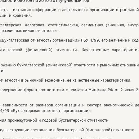
альности 080109 на 2010-2011учучебный год:
ность – источник информации о деятельности организации в рыночной 
ции, и хранения.
галтерская, налоговая, статистическая, сегментная (внешняя, внут
 различных видов отчетности.
 «Бухгалтерская отчетность организации» ПБУ 4/99, его значение и со
хгалтерской (финансовой) отчетности. Качественные характеристи
держанию бухгалтерской (финансовой) отчетности в рыночных отношен
ти.
отчетности в рыночной экономике, ее качественные характеристики.
и содержание форм в соответствии с приказом Минфина РФ от 2 июля 2
в зависимости от размеров организации и сектора экономической де
 4/99 «Бухгалтерская отчетность организации»
ния промежуточной и годовой бухгалтерской отчетности
предшествующие составлению бухгалтерской (финансовой) отчетности