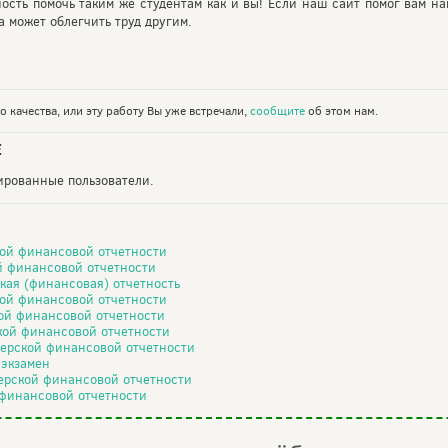
ность помочь таким же студентам как и вы! Если наш сайт помог вам на
 может облегчить труд другим.
 качества, или эту работу Вы уже встречали,
сообщите
об этом нам.
Е
рированные пользователи.
кой финансовой отчетности
ой финансовой отчетности
кая (финансовая) отчетность
кой финансовой отчетности
кой финансовой отчетности
кой финансовой отчетности
терской финансовой отчетности
 экзамен
терской финансовой отчетности
 финансовой отчетности