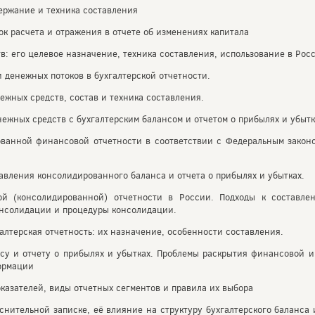
держание и техника составления
ок расчета и отражения в отчете об изменениях капитала
в: его целевое назначение, техника составления, использование в Рос
денежных потоков в бухгалтерской отчетности.
ежных средств, состав и техника составления.
нежных средств с бухгалтерским балансом и отчетом о прибылях и убытк
ованной финансовой отчетности в соответствии с Федеральным закон
вления консолидированного баланса и отчета о прибылях и убытках.
ой (консолидированной) отчетности в России. Подходы к составле
нсолидации и процедуры консолидации.
алтерская отчетность: их назначение, особенности составления.
нсу и отчету о прибылях и убытках. Проблемы раскрытия финансовой 
ормации
оказателей, виды отчетных сегментов и правила их выбора
снительной записке, её влияние на структуру бухгалтерского баланса 