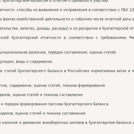
с бухгалтерским балансом и отчетом о прибылях и убытках
етности: способы их выявления и исправления в соответствии с ПБУ 2
 фактах хозяйственной деятельности и событиях после отчетной даты в
ательства, капитал, доходы, расходы) и их раскрытие в бухгалтерской о
ской бухгалтерской отчетности в соответствии с требованиями М
функциональное различие, порядок составления, оценка статей.
функции, виды и содержание.
е статей бухгалтерского баланса в Российских нормативных актах и
нятие, содержание, оценка статей, техника формирования
зделов, оценка статей и техника составления
й и порядок формирования пассива бухгалтерского баланса.
азделов, оценка статей и техника составления.
 наличия и движения внеоборотных активов в бухгалтерском балансе 